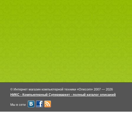
© Интернет магазин компьютерной техники «Onecom» 2007 — 2026
НИКС - Компьютерный Cупермаркет - полный каталог описаний
Мы в сети