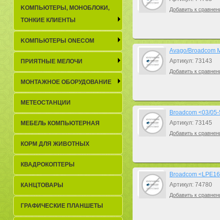
KОМПЬЮТЕРЫ, МОНОБЛОКИ,
Добавить к сравнен
ТОНКИЕ КЛИЕНТЫ
KОМПЬЮТЕРЫ ONECOM
Avago/Broadcom M
Артикул: 73143
ПРИЯТНЫЕ МЕЛОЧИ
Добавить к сравнен
МОНТАЖНОЕ ОБОРУДОВАНИЕ
МЕТЕОСТАНЦИИ
Broadcom <03/05-
Артикул: 73145
МЕБЕЛЬ КОМПЬЮТЕРНАЯ
Добавить к сравнен
КОРМ ДЛЯ ЖИВОТНЫХ
КВАДРОКОПТЕРЫ
Broadcom <LPE160
Артикул: 74780
КАНЦТОВАРЫ
Добавить к сравнен
ГРАФИЧЕСКИЕ ПЛАНШЕТЫ