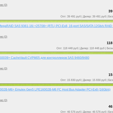
ию (
0
)
39
Опт: 39 491 руб | Дилер: 39 491 руб | Бе
egaRAID SAS 9361-16i <25708> (RTL) PCI-Ex8, 16-port SAS/SATA 12Gb/s RAID 0
ию (
0
)
118
Опт: 118 448 руб | Дилер: 118 448 руб | Без
50039> CacheVault CVPM05 для контроллеров SAS 9460/9480
ию (
0
)
15
Опт: 15 830 руб | Дилер: 15 830 руб | Бе
02B-M6> Emulex Gen5 LPE16002B-M6 FC Host Bus Adapter PCI-Ex8 (16Gb/s)
ию (
0
)
46
Опт: 46 576 руб | Дилер: 46 576 руб | Бе