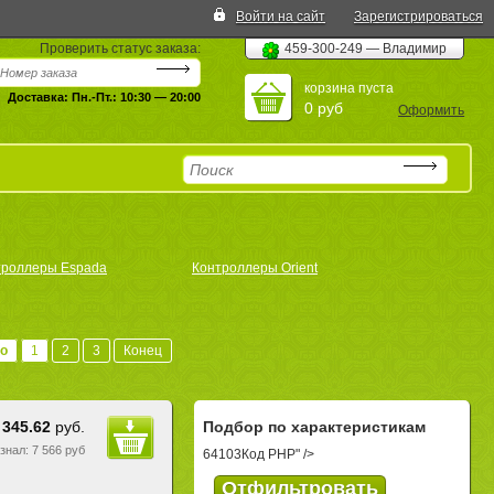
Войти на сайт
Зарегистрироваться
Проверить статус заказа:
459-300-249 — Владимир
корзина пуста
Доставка: Пн.-Пт.: 10:30 — 20:00
0 руб
Оформить
троллеры Espada
Контроллеры Orient
о
1
2
3
Конец
 345.62
руб.
Подбор по характеристикам
езнал: 7 566 руб
64103
Код PHP
" />