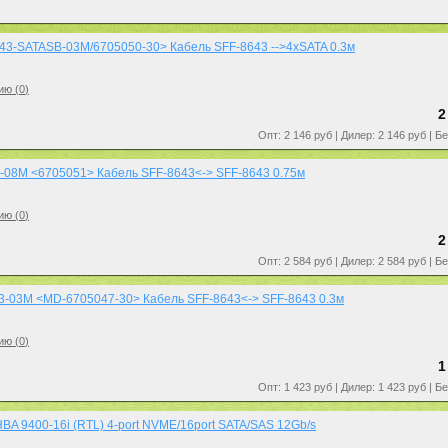
3-SATASB-03M/6705050-30> Кабель SFF-8643 -->4xSATA 0.3м
ию (
0
)
2
Опт: 2 146 руб | Дилер: 2 146 руб | Б
08M <6705051> Кабель SFF-8643<-> SFF-8643 0.75м
ию (
0
)
2
Опт: 2 584 руб | Дилер: 2 584 руб | Б
-03M <MD-6705047-30> Кабель SFF-8643<-> SFF-8643 0.3м
ию (
0
)
1
Опт: 1 423 руб | Дилер: 1 423 руб | Б
BA 9400-16i (RTL) 4-port NVME/16port SATA/SAS 12Gb/s