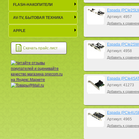
FLASH-НАКОПИТЕЛИ
Espada (PCIe2SLW
Артикул: 4957
AV-TV, БЫТОВАЯ ТЕХНИКА
Добавить к сравнен
APPLE
Espada (PCIe2SW
Скачать прайс лист
Артикул: 4958
Добавить к сравнен
Espada (PCIe4SATA
Артикул: 41273
Добавить к сравнен
Espada (PCIe4USB3
Артикул: 4965
Добавить к сравнен