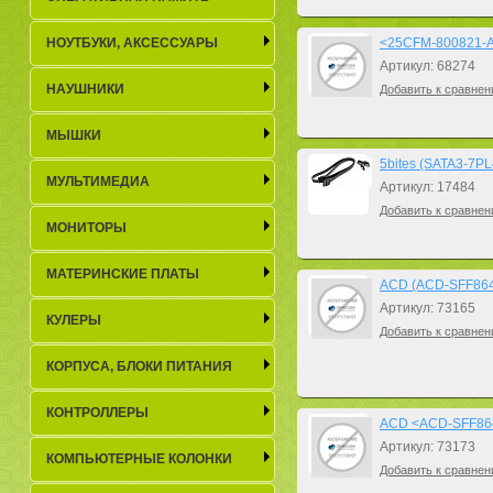
НОУТБУКИ, АКСЕСCУАРЫ
<25CFM-800821-A
Артикул: 68274
НАУШНИКИ
Добавить к сравнен
МЫШКИ
5bites (SATA3-7PL
МУЛЬТИМЕДИА
Артикул: 17484
Добавить к сравнен
МОНИТОРЫ
МАТЕРИНСКИЕ ПЛАТЫ
ACD (ACD-SFF864
Артикул: 73165
КУЛЕРЫ
Добавить к сравнен
КОРПУСА, БЛОКИ ПИТАНИЯ
КОНТРОЛЛЕРЫ
ACD <ACD-SFF86
Артикул: 73173
КОМПЬЮТЕРНЫЕ КОЛОНКИ
Добавить к сравнен