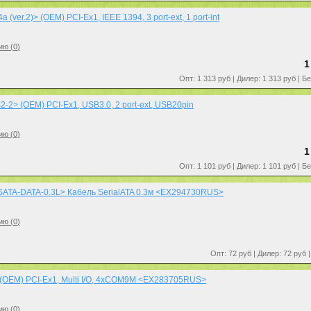
(ver.2)> (OEM) PCI-Ex1, IEEE 1394, 3 port-ext, 1 port-int
ию (
0
)
1
Опт: 1 313 руб | Дилер: 1 313 руб | Б
-2> (OEM) PCI-Ex1, USB3.0, 2 port-ext, USB20pin
ию (
0
)
1
Опт: 1 101 руб | Дилер: 1 101 руб | Б
SATA-DATA-0.3L> Кабель SerialATA 0.3м <EX294730RUS>
ию (
0
)
Опт: 72 руб | Дилер: 72 руб 
(OEM) PCI-Ex1, Multi I/O, 4xCOM9M <EX283705RUS>
ию (
0
)