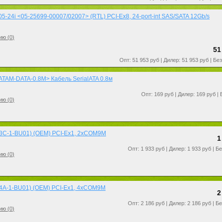
-24i <05-25699-00007/02007> (RTL) PCI-Ex8, 24-port-int SAS/SATA 12Gb/s
ию (
0
)
51
Опт: 51 953 руб | Дилер: 51 953 руб | Бе
ATAM-DATA-0.8M> Кабель SerialATA 0.8м
Опт: 169 руб | Дилер: 169 руб |
ию (
0
)
3C-1-BU01) (OEM) PCI-Ex1, 2xCOM9M
1
Опт: 1 933 руб | Дилер: 1 933 руб | Б
ию (
0
)
4A-1-BU01) (OEM) PCI-Ex1, 4xCOM9M
2
Опт: 2 186 руб | Дилер: 2 186 руб | Б
ию (
0
)