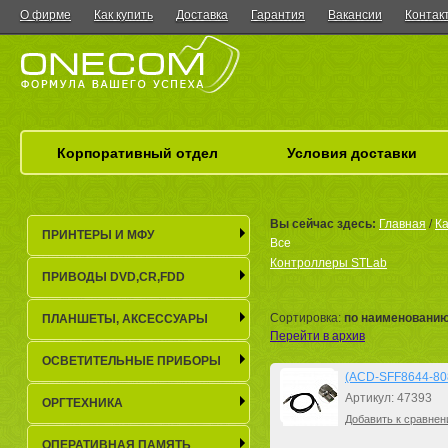
О фирме
Как купить
Доставка
Гарантия
Вакансии
Контак
Корпоративный отдел
Условия доставки
Вы сейчас здесь:
Главная
/
Ка
ПРИНТЕРЫ И МФУ
Все
Контроллеры STLab
ПРИВОДЫ DVD,CR,FDD
Сортировка:
по наименовани
ПЛАНШЕТЫ, АКСЕСCУАРЫ
Перейти в архив
ОСВЕТИТЕЛЬНЫЕ ПРИБОРЫ
(ACD-SFF8644-808
Артикул: 47393
ОРГТЕХНИКА
Добавить к сравнен
ОПЕРАТИВНАЯ ПАМЯТЬ