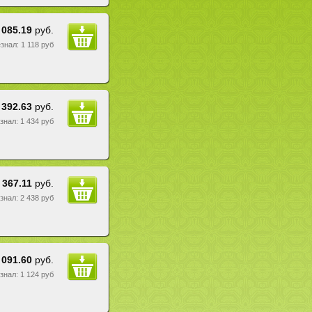
 085.19
руб.
езнал: 1 118 руб
 392.63
руб.
езнал: 1 434 руб
 367.11
руб.
езнал: 2 438 руб
 091.60
руб.
езнал: 1 124 руб