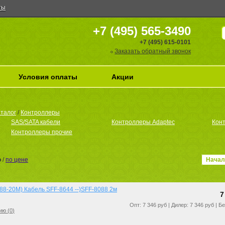
ты
+7 (495) 565-3490
+7 (495) 615-0101
Заказать обратный звонок
Условия оплаты
Акции
талог
/
Контроллеры
SAS/SATA кабели
Контроллеры Adaptec
Кон
Контроллеры прочие
ю
/
по цене
Начал
8-20M) Кабель SFF-8644 --)SFF-8088 2м
7
Опт: 7 346 руб | Дилер: 7 346 руб | Б
ию (
0
)