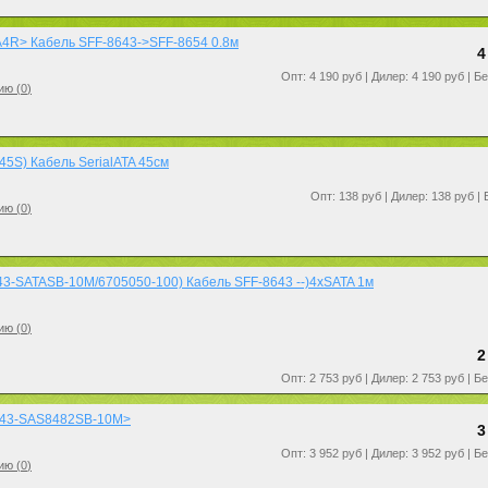
4R> Кабель SFF-8643->SFF-8654 0.8м
4
Опт: 4 190 руб | Дилер: 4 190 руб | Б
ию (
0
)
45S) Кабель SerialATA 45см
Опт: 138 руб | Дилер: 138 руб |
ию (
0
)
3-SATASB-10M/6705050-100) Кабель SFF-8643 --)4xSATA 1м
ию (
0
)
2
Опт: 2 753 руб | Дилер: 2 753 руб | Б
43-SAS8482SB-10M>
3
Опт: 3 952 руб | Дилер: 3 952 руб | Б
ию (
0
)