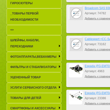
ГИРОСКУТЕРЫ
Broadcom SAS 9305
Артикул: 74782
_TОВАРЫ ПЕРВОЙ
Добавить к сравнен
НЕОБХОДИМОСТИ
<>
Cablexpert <CC-S
ШЛЕЙФЫ, КАБЕЛИ,
Артикул: 73162
ПЕРЕХОДНИКИ
Добавить к сравнен
ФОТОАППАРАТЫ,ВЕБКАМЕРЫ
Espada (FG-EMT0
ФИЛЬТРЫ И СТАБИЛИЗАТОРЫ
Артикул: 4963
Добавить к сравнен
УЦЕНЕННЫЙ ТОВАР
УСЛУГИ СЕРВИСНОГО ОТДЕЛА
Espada (FG-EMT0
ТОВАРЫ ДЛЯ ДЕТЕЙ
Артикул: 23386
Добавить к сравнен
СМАРТФОНЫ И АКСЕССУАРЫ