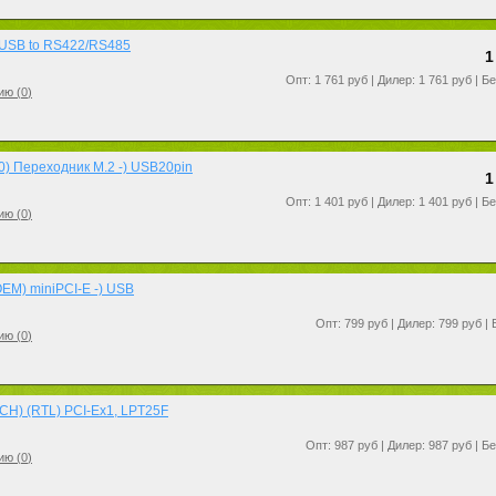
USB to RS422/RS485
1
Опт: 1 761 руб | Дилер: 1 761 руб | Б
ию (
0
)
) Переходник M.2 -) USB20pin
1
Опт: 1 401 руб | Дилер: 1 401 руб | Б
ию (
0
)
EM) miniPCI-E -) USB
Опт: 799 руб | Дилер: 799 руб |
ию (
0
)
H) (RTL) PCI-Ex1, LPT25F
Опт: 987 руб | Дилер: 987 руб | Б
ию (
0
)