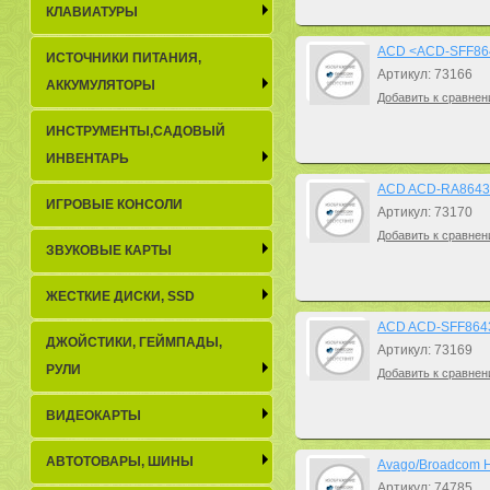
КЛАВИАТУРЫ
ACD <ACD-SFF864
ИСТОЧНИКИ ПИТАНИЯ,
Артикул: 73166
АККУМУЛЯТОРЫ
Добавить к сравнен
ИНСТРУМЕНТЫ,САДОВЫЙ
ИНВЕНТАРЬ
ACD ACD-RA8643-
ИГРОВЫЕ КОНСОЛИ
Артикул: 73170
Добавить к сравнен
ЗВУКОВЫЕ КАРТЫ
ЖЕСТКИЕ ДИСКИ, SSD
ACD ACD-SFF8643
ДЖОЙСТИКИ, ГЕЙМПАДЫ,
Артикул: 73169
РУЛИ
Добавить к сравнен
ВИДЕОКАРТЫ
АВТОТОВАРЫ, ШИНЫ
Avago/Broadcom H
Артикул: 74785