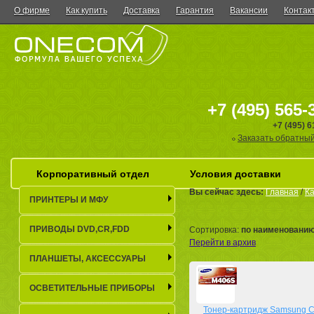
О фирме
Как купить
Доставка
Гарантия
Вакансии
Контак
+7 (495) 565-
+7 (495) 
Заказать обратный
Корпоративный отдел
Условия доставки
Вы сейчас здесь:
Главная
/
Ка
ПРИНТЕРЫ И МФУ
ПРИВОДЫ DVD,CR,FDD
Сортировка:
по наименовани
Перейти в архив
ПЛАНШЕТЫ, АКСЕСCУАРЫ
ОСВЕТИТЕЛЬНЫЕ ПРИБОРЫ
Тонер-картридж Samsung C