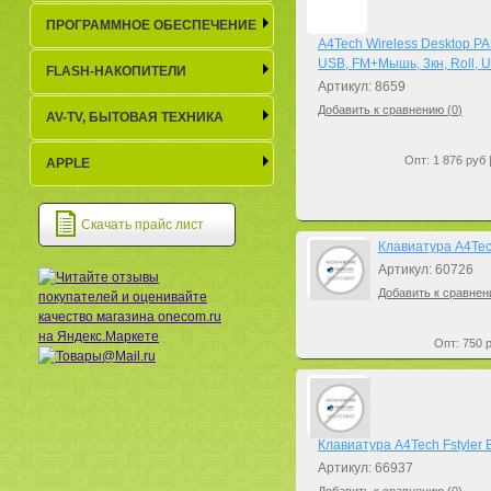
ПРОГРАММНОЕ ОБЕСПЕЧЕНИЕ
A4Tech Wireless Desktop P
USB, FM+Мышь, 3кн, Roll, 
FLASH-НАКОПИТЕЛИ
Артикул: 8659
Добавить к сравнению (
0
)
AV-TV, БЫТОВАЯ ТЕХНИКА
Опт: 1 876 руб 
APPLE
Скачать прайс лист
Клавиатура A4Tec
Артикул: 60726
Добавить к сравнен
Опт: 750 р
Клавиатура A4Tech Fstyler 
Артикул: 66937