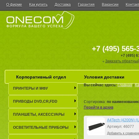
О фирме
Как купить
Доставка
Гарантия
Вакансии
Контак
+7 (495) 565-
+7 (495) 
Заказать обратный
Корпоративный отдел
Условия доставки
Вы сейчас здесь:
Главная
/
Ка
ПРИНТЕРЫ И МФУ
ПРИВОДЫ DVD,CR,FDD
Сортировка:
по наименовани
Перейти в архив
ПЛАНШЕТЫ, АКСЕСCУАРЫ
A4Tech (4200N) (U
Артикул: 46077
ОСВЕТИТЕЛЬНЫЕ ПРИБОРЫ
Добавить к сравнен