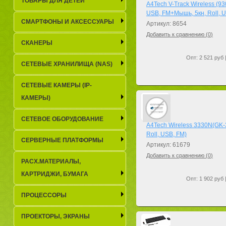
ТОВАРЫ ДЛЯ ДЕТЕЙ
A4Tech V-Track Wireless (9
USB, FM+Мышь, 5кн, Roll, 
СМАРТФОНЫ И АКСЕССУАРЫ
Артикул: 8654
Добавить к сравнению (
0
)
СКАНЕРЫ
Опт: 2 521 руб 
СЕТЕВЫЕ ХРАНИЛИЩА (NAS)
СЕТЕВЫЕ КАМЕРЫ (IP-
КАМЕРЫ)
СЕТЕВОЕ ОБОРУДОВАНИЕ
A4Tech Wireless 3330N(GK-
Roll, USB, FM)
СЕРВЕРНЫЕ ПЛАТФОРМЫ
Артикул: 61679
Добавить к сравнению (
0
)
РАСХ.МАТЕРИАЛЫ,
КАРТРИДЖИ, БУМАГА
Опт: 1 902 руб 
ПРОЦЕССОРЫ
ПРОЕКТОРЫ, ЭКРАНЫ