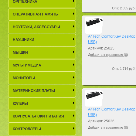
ОРГТЕХНИКА
Опт: 2 035 руб 
ОПЕРАТИВНАЯ ПАМЯТЬ
НОУТБУКИ, АКСЕСCУАРЫ
A4Tech ComfortKey Desktop 
НАУШНИКИ
USB)
Артикул: 25025
МЫШКИ
Добавить к сравнению (
0
)
МУЛЬТИМЕДИА
Опт: 1 714 руб 
МОНИТОРЫ
МАТЕРИНСКИЕ ПЛАТЫ
КУЛЕРЫ
A4Tech ComfortKey Desktop 
USB)
КОРПУСА, БЛОКИ ПИТАНИЯ
Артикул: 25026
Добавить к сравнению (
0
)
КОНТРОЛЛЕРЫ