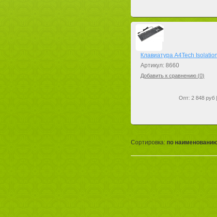
Клавиатура A4Tech Isolati
Артикул: 8660
Добавить к сравнению (
0
)
Опт: 2 848 руб 
Сортировка:
по наименовани