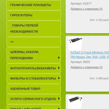
Артикул: 61677
ГРАФИЧЕСКИЕ ПЛАНШЕТЫ
Добавить к сравнению (
0
)
ГИРОСКУТЕРЫ
Опт: 2 152 руб 
_TОВАРЫ ПЕРВОЙ
НЕОБХОДИМОСТИ
<>
ШЛЕЙФЫ, КАБЕЛИ,
A4Tech V-Track Wireless (9
FM+Мышь, 5кн, Roll, USB, F
ПЕРЕХОДНИКИ
Артикул: 8655
Добавить к сравнению (
0
)
ФОТОАППАРАТЫ,ВЕБКАМЕРЫ
ФИЛЬТРЫ И СТАБИЛИЗАТОРЫ
Опт: 2 699 руб 
УЦЕНЕННЫЙ ТОВАР
УСЛУГИ СЕРВИСНОГО ОТДЕЛА