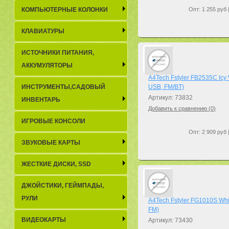
КОМПЬЮТЕРНЫЕ КОЛОНКИ
Опт: 1 255 руб 
КЛАВИАТУРЫ
ИСТОЧНИКИ ПИТАНИЯ,
АККУМУЛЯТОРЫ
A4Tech Fstyler FB2535C Icy
ИНСТРУМЕНТЫ,САДОВЫЙ
USB, FM/BT)
Артикул: 73832
ИНВЕНТАРЬ
Добавить к сравнению (
0
)
ИГРОВЫЕ КОНСОЛИ
Опт: 2 909 руб 
ЗВУКОВЫЕ КАРТЫ
ЖЕСТКИЕ ДИСКИ, SSD
ДЖОЙСТИКИ, ГЕЙМПАДЫ,
РУЛИ
A4Tech Fstyler FG1010S Whi
FM)
ВИДЕОКАРТЫ
Артикул: 73430