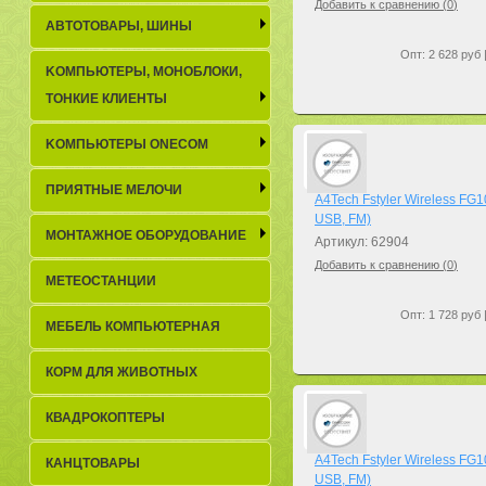
Добавить к сравнению (
0
)
АВТОТОВАРЫ, ШИНЫ
Опт: 2 628 руб 
KОМПЬЮТЕРЫ, МОНОБЛОКИ,
ТОНКИЕ КЛИЕНТЫ
KОМПЬЮТЕРЫ ONECOM
ПРИЯТНЫЕ МЕЛОЧИ
A4Tech Fstyler Wireless FG
USB, FM)
МОНТАЖНОЕ ОБОРУДОВАНИЕ
Артикул: 62904
Добавить к сравнению (
0
)
МЕТЕОСТАНЦИИ
Опт: 1 728 руб 
МЕБЕЛЬ КОМПЬЮТЕРНАЯ
КОРМ ДЛЯ ЖИВОТНЫХ
КВАДРОКОПТЕРЫ
A4Tech Fstyler Wireless FG
КАНЦТОВАРЫ
USB, FM)