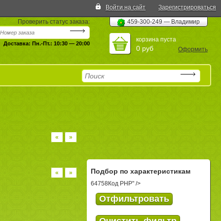
Войти на сайт
Зарегистрироваться
Проверить статус заказа:
459-300-249 — Владимир
корзина пуста
Доставка: Пн.-Пт.: 10:30 — 20:00
0 руб
Оформить
«
»
Подбор по характеристикам
«
»
64758
Код PHP
" />