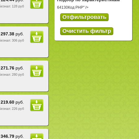
 Безнал: 128 руб
64130
Код PHP
" />
297.38
руб.
 Безнал: 306 руб
271.76
руб.
 Безнал: 280 руб
219.60
руб.
 Безнал: 226 руб
346.79
руб.