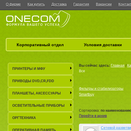
О фирме
Как купить
Доставка
Гарантия
Вакансии
Контак
Корпоративный отдел
Условия доставки
Вы сейчас здесь:
Главная
/
Ка
ПРИНТЕРЫ И МФУ
Все
ПРИВОДЫ DVD,CR,FDD
Фильтры и стабилизаторы
ПЛАНШЕТЫ, АКСЕСCУАРЫ
Smartbuy
ОСВЕТИТЕЛЬНЫЕ ПРИБОРЫ
Сортировка:
по наименовани
Перейти в архив
ОРГТЕХНИКА
Сетевой разветви
ОПЕРАТИВНАЯ ПАМЯТЬ