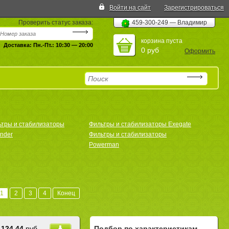
Войти на сайт
Зарегистрироваться
Проверить статус заказа:
459-300-249 — Владимир
корзина пуста
Доставка: Пн.-Пт.: 10:30 — 20:00
0 руб
Оформить
ьтры и стабилизаторы
Фильтры и стабилизаторы Exegate
nder
Фильтры и стабилизаторы
Powerman
1
2
3
4
Конец
124.44
руб.
Подбор по характеристикам