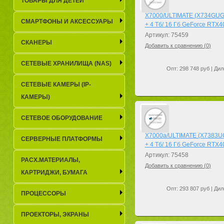
ТОВАРЫ ДЛЯ ДЕТЕЙ
X7000/ULTIMATE (X734GUGi)
СМАРТФОНЫ И АКСЕССУАРЫ
+ 4 Тб/ 16 Гб GeForce RTX4
Артикул: 75459
СКАНЕРЫ
Добавить к сравнению (
0
)
СЕТЕВЫЕ ХРАНИЛИЩА (NAS)
Опт: 298 748 руб | Дил
СЕТЕВЫЕ КАМЕРЫ (IP-
КАМЕРЫ)
СЕТЕВОЕ ОБОРУДОВАНИЕ
X7000a/ULTIMATE (X7383UGa
СЕРВЕРНЫЕ ПЛАТФОРМЫ
+ 4 Тб/ 16 Гб GeForce RTX4
Артикул: 75458
РАСХ.МАТЕРИАЛЫ,
Добавить к сравнению (
0
)
КАРТРИДЖИ, БУМАГА
Опт: 293 807 руб | Дил
ПРОЦЕССОРЫ
ПРОЕКТОРЫ, ЭКРАНЫ