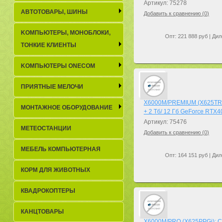
Артикул: 75278
АВТОТОВАРЫ, ШИНЫ
Добавить к сравнению (
0
)
KОМПЬЮТЕРЫ, МОНОБЛОКИ,
Опт: 221 888 руб | Дил
ТОНКИЕ КЛИЕНТЫ
KОМПЬЮТЕРЫ ONECOM
ПРИЯТНЫЕ МЕЛОЧИ
X6000M/PREMIUM (X625TRGi)
МОНТАЖНОЕ ОБОРУДОВАНИЕ
+ 2 Тб/ 12 Гб GeForce RTX4
Артикул: 75476
МЕТЕОСТАНЦИИ
Добавить к сравнению (
0
)
МЕБЕЛЬ КОМПЬЮТЕРНАЯ
Опт: 164 151 руб | Дил
КОРМ ДЛЯ ЖИВОТНЫХ
КВАДРОКОПТЕРЫ
КАНЦТОВАРЫ
X6000M/PRO (X625PPGi): Co