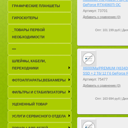
GeForce RTX4060Ti OC
ГРАФИЧЕСКИЕ ПЛАНШЕТЫ
Артикул: 73701
Добавить к сравнению (
0
)
ГИРОСКУТЕРЫ
_TОВАРЫ ПЕРВОЙ
Опт: 101 199 руб | Дил
НЕОБХОДИМОСТИ
<>
ШЛЕЙФЫ, КАБЕЛИ,
ПЕРЕХОДНИКИ
X6000Ma/PREMIUM (X634DRG
SSD + 2 Тб/ 12 Гб GeForc
Артикул: 75477
ФОТОАППАРАТЫ,ВЕБКАМЕРЫ
Добавить к сравнению (
0
)
ФИЛЬТРЫ И СТАБИЛИЗАТОРЫ
Опт: 163 694 руб | Дил
УЦЕНЕННЫЙ ТОВАР
УСЛУГИ СЕРВИСНОГО ОТДЕЛА