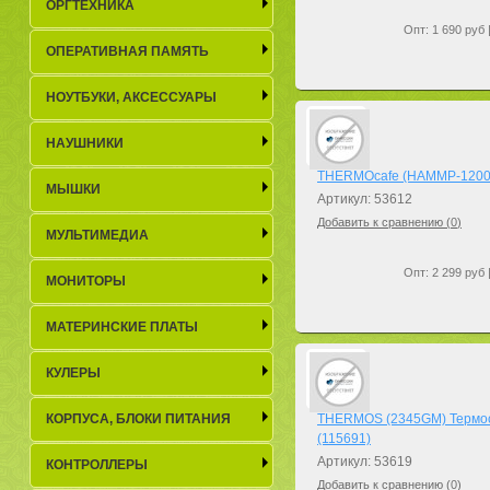
ОРГТЕХНИКА
Опт: 1 690 руб 
ОПЕРАТИВНАЯ ПАМЯТЬ
НОУТБУКИ, АКСЕСCУАРЫ
НАУШНИКИ
THERMOcafe (HAMMP-1200-HT
МЫШКИ
Артикул: 53612
Добавить к сравнению (
0
)
МУЛЬТИМЕДИА
Опт: 2 299 руб 
МОНИТОРЫ
МАТЕРИНСКИЕ ПЛАТЫ
КУЛЕРЫ
КОРПУСА, БЛОКИ ПИТАНИЯ
THERMOS (2345GM) Термос (
(115691)
Артикул: 53619
КОНТРОЛЛЕРЫ
Добавить к сравнению (
0
)