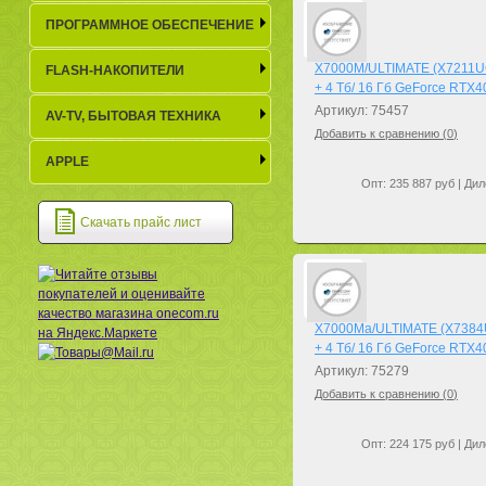
ПРОГРАММНОЕ ОБЕСПЕЧЕНИЕ
X7000M/ULTIMATE (X7211UGi
FLASH-НАКОПИТЕЛИ
+ 4 Тб/ 16 Гб GeForce RTX4
Артикул: 75457
AV-TV, БЫТОВАЯ ТЕХНИКА
Добавить к сравнению (
0
)
APPLE
Опт: 235 887 руб | Дил
Скачать прайс лист
X7000Ma/ULTIMATE (X7384U
+ 4 Тб/ 16 Гб GeForce RTX4
Артикул: 75279
Добавить к сравнению (
0
)
Опт: 224 175 руб | Дил