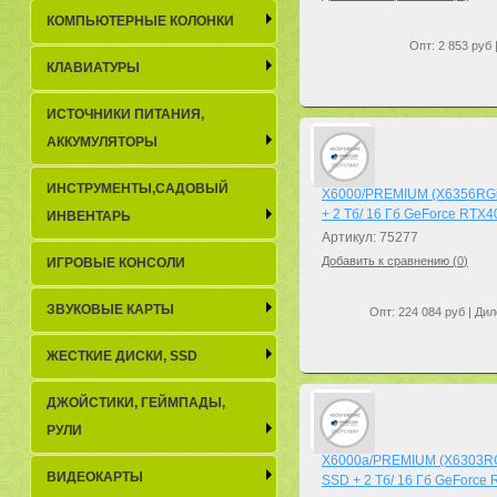
КОМПЬЮТЕРНЫЕ КОЛОНКИ
Опт: 2 853 руб 
КЛАВИАТУРЫ
ИСТОЧНИКИ ПИТАНИЯ,
АККУМУЛЯТОРЫ
ИНСТРУМЕНТЫ,САДОВЫЙ
X6000/PREMIUM (X6356RGi):
+ 2 Тб/ 16 Гб GeForce RTX
ИНВЕНТАРЬ
Артикул: 75277
Добавить к сравнению (
0
)
ИГРОВЫЕ КОНСОЛИ
ЗВУКОВЫЕ КАРТЫ
Опт: 224 084 руб | Дил
ЖЕСТКИЕ ДИСКИ, SSD
ДЖОЙСТИКИ, ГЕЙМПАДЫ,
РУЛИ
X6000a/PREMIUM (X6303RGa
ВИДЕОКАРТЫ
SSD + 2 Тб/ 16 Гб GeForce