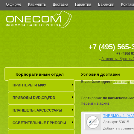
О фирме
Как купить
Доставка
Гарантия
Вакансии
Контак
+7 (495) 565-
+7 (495) 
Заказать обратный
Корпоративный отдел
Условия доставки
Вы сейчас здесь:
Главная
/
Ка
ПРИНТЕРЫ И МФУ
ПРИВОДЫ DVD,CR,FDD
Сортировка:
по наименовани
Перейти в архив
ПЛАНШЕТЫ, АКСЕСCУАРЫ
THERMOcafe (HAMF
Артикул: 53615
ОСВЕТИТЕЛЬНЫЕ ПРИБОРЫ
Добавить к сравнен