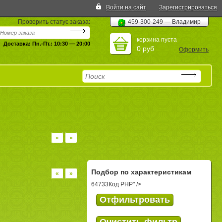
Войти на сайт
Зарегистрироваться
Проверить статус заказа:
459-300-249 — Владимир
корзина пуста
Доставка: Пн.-Пт.: 10:30 — 20:00
0 руб
Оформить
«
»
Подбор по характеристикам
«
»
64733
Код PHP
" />