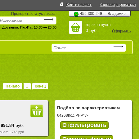
Войти на сайт
Зарегистрироваться
Проверить статус заказа:
459-300-249 — Владимир
корзина пуста
Доставка: Пн.-Пт.: 10:30 — 20:00
0 руб
Оформить
Начало
1
Конец
Подбор по характеристикам
64268
Код PHP
" />
 691.84
руб.
езнал: 1 743 руб