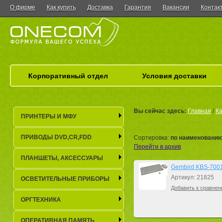
О фирме
Как купить
Доставка
Гарантия
Вакансии
Контак
Корпоративный отдел
Условия доставки
Вы сейчас здесь:
Главная
/
Ка
ПРИНТЕРЫ И МФУ
ПРИВОДЫ DVD,CR,FDD
Сортировка:
по наименовани
Перейти в архив
ПЛАНШЕТЫ, АКСЕСCУАРЫ
Gembird KBS-7001
Артикул: 21825
ОСВЕТИТЕЛЬНЫЕ ПРИБОРЫ
Добавить к сравнен
ОРГТЕХНИКА
ОПЕРАТИВНАЯ ПАМЯТЬ