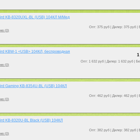
ird KB-8320UXL-BL (USB) 104КЛ М/Мед
Опт: 375 руб | Дилер: 375 руб |
ию (
0
)
ird KBW-1 <USB> 104КЛ, беспроводная
1
Опт: 1 632 руб | Дилер: 1 632 руб | Б
ию (
0
)
ird Gaming KB-8354U-BL (USB) 104КЛ
Опт: 462 руб | Дилер: 462 руб |
ию (
0
)
rd KB-8320U-BL Black (USB) 104КЛ
Опт: 382 руб | Дилер: 382 руб |
ию (
0
)