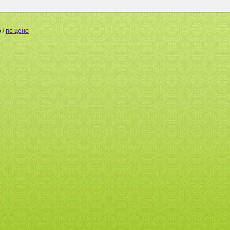
ю
/
по цене