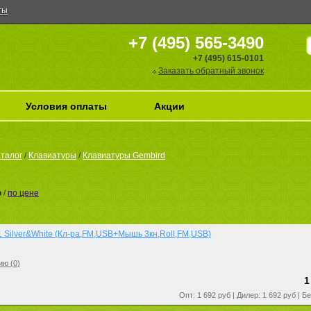
ты
+7 (495) 565-3490
+7 (495) 615-0101
Заказать обратный звонок
Условия оплаты
Акции
талог
/
Клавиатуры
/
Клавиатуры Gembird
ю
/
по цене
 Silver&White (Кл-ра,FM,USB+Мышь 3кн,Roll,FM,USB)
ию (
0
)
1
Опт: 1 692 руб | Дилер: 1 692 руб | Б