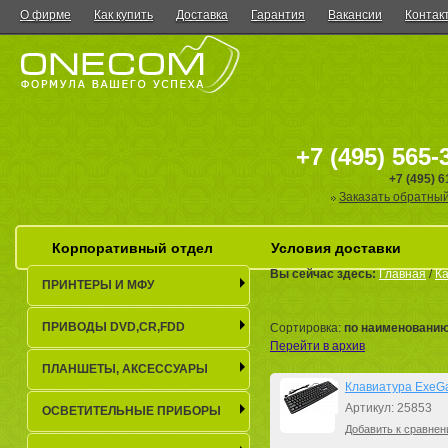
О фирме
Как купить
Доставка
Гарантия
Вакансии
Контак
+7 (495) 565-
+7 (495) 
Заказать обратный
Корпоративный отдел
Условия доставки
Вы сейчас здесь:
Главная
/
Ка
ПРИНТЕРЫ И МФУ
ПРИВОДЫ DVD,CR,FDD
Сортировка:
по наименовани
Перейти в архив
ПЛАНШЕТЫ, АКСЕСCУАРЫ
Клавиатура ExeGa
Артикул: 25853
ОСВЕТИТЕЛЬНЫЕ ПРИБОРЫ
Добавить к сравнен