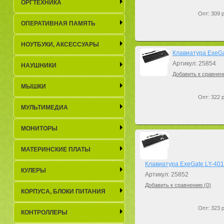
ОРГТЕХНИКА
Опт: 309 р
ОПЕРАТИВНАЯ ПАМЯТЬ
НОУТБУКИ, АКСЕСCУАРЫ
Клавиатура ExeGa
Артикул: 25854
НАУШНИКИ
Добавить к сравнен
МЫШКИ
Опт: 322 р
МУЛЬТИМЕДИА
МОНИТОРЫ
МАТЕРИНСКИЕ ПЛАТЫ
Клавиатура ExeGate LY-401 
КУЛЕРЫ
Артикул: 25852
Добавить к сравнению (
0
)
КОРПУСА, БЛОКИ ПИТАНИЯ
Опт: 323 р
КОНТРОЛЛЕРЫ