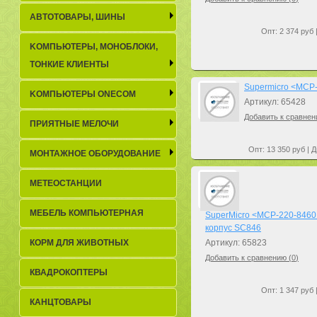
АВТОТОВАРЫ, ШИНЫ
Опт: 2 374 руб 
KОМПЬЮТЕРЫ, МОНОБЛОКИ,
ТОНКИЕ КЛИЕНТЫ
Supermicro <MCP-
KОМПЬЮТЕРЫ ONECOM
Артикул: 65428
Добавить к сравнен
ПРИЯТНЫЕ МЕЛОЧИ
Опт: 13 350 руб | Д
МОНТАЖНОЕ ОБОРУДОВАНИЕ
МЕТЕОСТАНЦИИ
МЕБЕЛЬ КОМПЬЮТЕРНАЯ
SuperMicro <MCP-220-84601
корпус SC846
КОРМ ДЛЯ ЖИВОТНЫХ
Артикул: 65823
Добавить к сравнению (
0
)
КВАДРОКОПТЕРЫ
Опт: 1 347 руб 
КАНЦТОВАРЫ