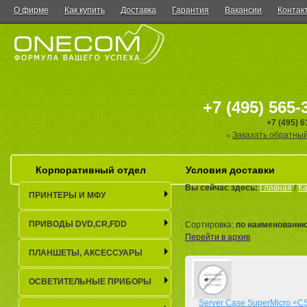
О фирме
Как купить
Доставка
Гарантия
Вакансии
Контак
+7 (495) 565-
+7 (495) 
Заказать обратный
Корпоративный отдел
Условия доставки
Вы сейчас здесь:
Главная
/
Ка
ПРИНТЕРЫ И МФУ
ПРИВОДЫ DVD,CR,FDD
Сортировка:
по наименовани
Перейти в архив
ПЛАНШЕТЫ, АКСЕСCУАРЫ
ОСВЕТИТЕЛЬНЫЕ ПРИБОРЫ
Server Case SuperMicro <