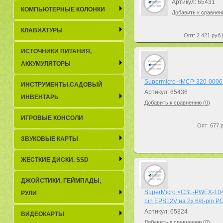
Артикул: 65431
КОМПЬЮТЕРНЫЕ КОЛОНКИ
Добавить к сравнен
КЛАВИАТУРЫ
Опт: 2 421 руб 
ИСТОЧНИКИ ПИТАНИЯ,
АККУМУЛЯТОРЫ
Supermicro <MCP-320-0006
ИНСТРУМЕНТЫ,САДОВЫЙ
Артикул: 65436
ИНВЕНТАРЬ
Добавить к сравнению (
0
)
ИГРОВЫЕ КОНСОЛИ
Опт: 677 р
ЗВУКОВЫЕ КАРТЫ
ЖЕСТКИЕ ДИСКИ, SSD
ДЖОЙСТИКИ, ГЕЙМПАДЫ,
SuperMicro <CBL-PWEX-104
РУЛИ
pin EPS12V на 2x 6/8-pin PC
Артикул: 65824
ВИДЕОКАРТЫ
Добавить к сравнению (
0
)