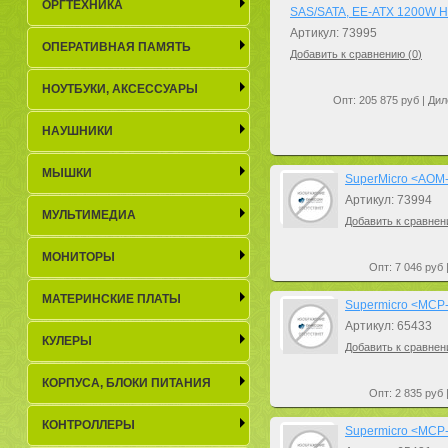
ОРГТЕХНИКА
SAS/SATA, EE-ATX 1200W 
Артикул: 73995
ОПЕРАТИВНАЯ ПАМЯТЬ
Добавить к сравнению (
0
)
НОУТБУКИ, АКСЕСCУАРЫ
Опт: 205 875 руб | Дил
НАУШНИКИ
МЫШКИ
SuperMicro <AOM
Артикул: 73994
МУЛЬТИМЕДИА
Добавить к сравнен
МОНИТОРЫ
Опт: 7 046 руб 
МАТЕРИНСКИЕ ПЛАТЫ
Supermicro <MCP-
Артикул: 65433
КУЛЕРЫ
Добавить к сравнен
КОРПУСА, БЛОКИ ПИТАНИЯ
Опт: 2 835 руб 
КОНТРОЛЛЕРЫ
Supermicro <MCP-