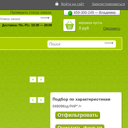
Войти на сайт
Зарегистрироваться
Проверить статус заказа:
459-300-249 — Владимир
корзина пуста
Доставка: Пн.-Пт.: 10:30 — 20:00
0 руб
Оформить
«
»
Подбор по характеристикам
«
»
64809
Код PHP
" />