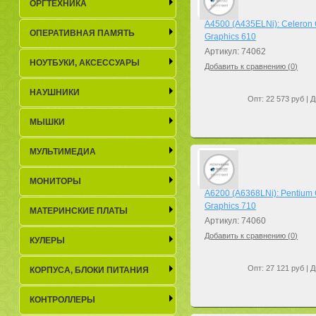
ОРГТЕХНИКА
A4500 (A435ELNi): Celeron
ОПЕРАТИВНАЯ ПАМЯТЬ
Graphics 610
Артикул: 74062
НОУТБУКИ, АКСЕСCУАРЫ
Добавить к сравнению (
0
)
НАУШНИКИ
Опт: 22 573 руб | Д
МЫШКИ
МУЛЬТИМЕДИА
МОНИТОРЫ
A6200 (A6368LNi): Pentium
Graphics 710
МАТЕРИНСКИЕ ПЛАТЫ
Артикул: 74060
Добавить к сравнению (
0
)
КУЛЕРЫ
Опт: 27 121 руб | Д
КОРПУСА, БЛОКИ ПИТАНИЯ
КОНТРОЛЛЕРЫ