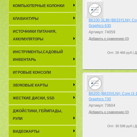
КОМПЬЮТЕРНЫЕ КОЛОНКИ
КЛАВИАТУРЫ
B6100-SLIM (B633YLNi): Co
Graphics 630
ИСТОЧНИКИ ПИТАНИЯ,
Артикул: 74059
Добавить к сравнению (
0
)
АККУМУЛЯТОРЫ
ИНСТРУМЕНТЫ,САДОВЫЙ
Опт: 28 466 руб | Д
ИНВЕНТАРЬ
ИГРОВЫЕ КОНСОЛИ
ЗВУКОВЫЕ КАРТЫ
B6200 (B633VLNi): Core i3
ЖЕСТКИЕ ДИСКИ, SSD
Graphics 730
Артикул: 73604
ДЖОЙСТИКИ, ГЕЙМПАДЫ,
Добавить к сравнению (
0
)
РУЛИ
Опт: 30 598 руб | Д
ВИДЕОКАРТЫ