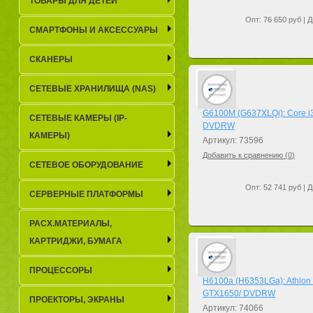
ТОВАРЫ ДЛЯ ДЕТЕЙ
Опт: 76 650 руб | Д
СМАРТФОНЫ И АКСЕССУАРЫ
СКАНЕРЫ
СЕТЕВЫЕ ХРАНИЛИЩА (NAS)
G6100M (G637XLQi): Core i3
СЕТЕВЫЕ КАМЕРЫ (IP-
DVDRW
КАМЕРЫ)
Артикул: 73596
Добавить к сравнению (
0
)
СЕТЕВОЕ ОБОРУДОВАНИЕ
Опт: 52 741 руб | Д
СЕРВЕРНЫЕ ПЛАТФОРМЫ
РАСХ.МАТЕРИАЛЫ,
КАРТРИДЖИ, БУМАГА
ПРОЦЕССОРЫ
H6100a (H6353LGa): Athlon 
GTX1650/ DVDRW
ПРОЕКТОРЫ, ЭКРАНЫ
Артикул: 74066