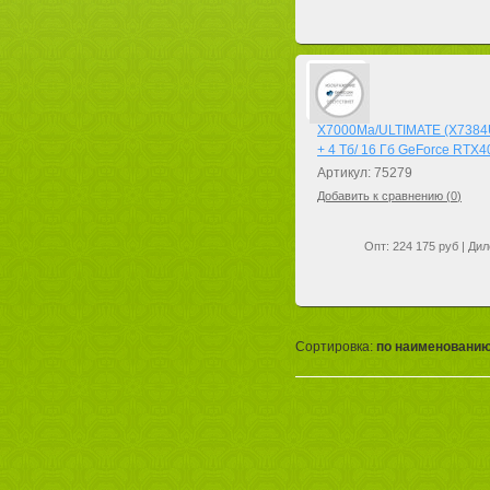
X7000Ma/ULTIMATE (X7384U
+ 4 Тб/ 16 Гб GeForce RTX4
Артикул: 75279
Добавить к сравнению (
0
)
Опт: 224 175 руб | Дил
Сортировка:
по наименовани