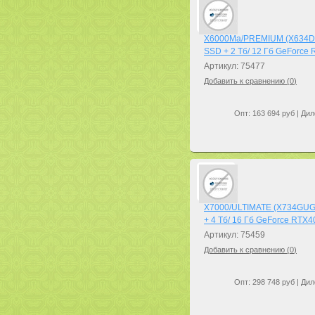
X6000Ma/PREMIUM (X634DRG
SSD + 2 Тб/ 12 Гб GeForc
Артикул: 75477
Добавить к сравнению (
0
)
Опт: 163 694 руб | Дил
X7000/ULTIMATE (X734GUGi)
+ 4 Тб/ 16 Гб GeForce RTX4
Артикул: 75459
Добавить к сравнению (
0
)
Опт: 298 748 руб | Дил