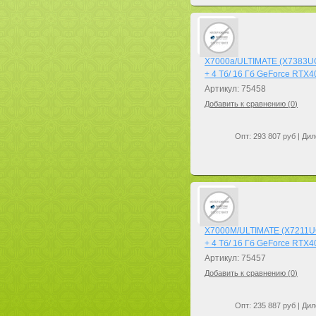
X7000a/ULTIMATE (X7383UGa
+ 4 Тб/ 16 Гб GeForce RTX4
Артикул: 75458
Добавить к сравнению (
0
)
Опт: 293 807 руб | Дил
X7000M/ULTIMATE (X7211UGi
+ 4 Тб/ 16 Гб GeForce RTX4
Артикул: 75457
Добавить к сравнению (
0
)
Опт: 235 887 руб | Дил