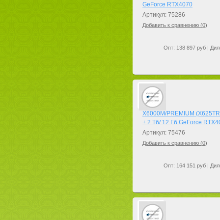
GeForce RTX4070
Артикул: 75286
Добавить к сравнению (
0
)
Опт: 138 897 руб | Дил
X6000M/PREMIUM (X625TRGi)
+ 2 Тб/ 12 Гб GeForce RTX4
Артикул: 75476
Добавить к сравнению (
0
)
Опт: 164 151 руб | Дил