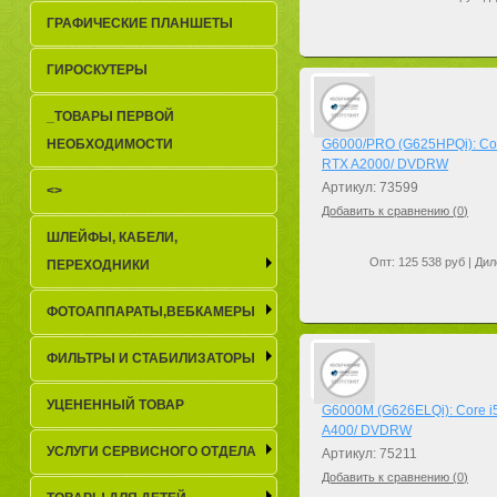
ГРАФИЧЕСКИЕ ПЛАНШЕТЫ
ГИРОСКУТЕРЫ
_TОВАРЫ ПЕРВОЙ
НЕОБХОДИМОСТИ
G6000/PRO (G625HPQi): Cor
RTX A2000/ DVDRW
Артикул: 73599
<>
Добавить к сравнению (
0
)
ШЛЕЙФЫ, КАБЕЛИ,
Опт: 125 538 руб | Дил
ПЕРЕХОДНИКИ
ФОТОАППАРАТЫ,ВЕБКАМЕРЫ
ФИЛЬТРЫ И СТАБИЛИЗАТОРЫ
УЦЕНЕННЫЙ ТОВАР
G6000M (G626ELQi): Core i5
A400/ DVDRW
УСЛУГИ СЕРВИСНОГО ОТДЕЛА
Артикул: 75211
Добавить к сравнению (
0
)