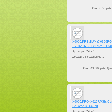
Опт: 2 853 руб 
X6000/PREMIUM (X6356RGi):
+ 2 Тб/ 16 Гб GeForce RTX
Артикул: 75277
Добавить к сравнению (
0
)
Опт: 224 084 руб | Дил
X6000/PRO (X625RPGi): Core
GeForce RTX4070
Артикул: 75276