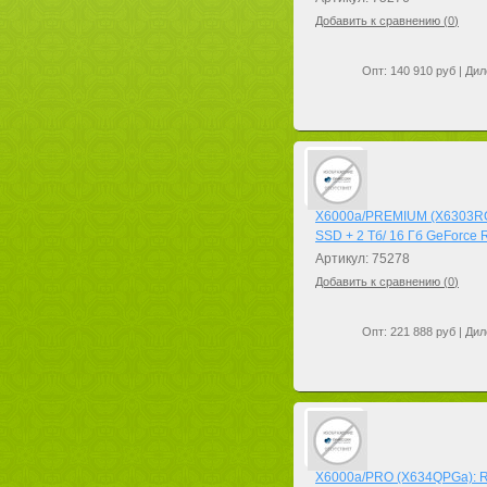
Добавить к сравнению (
0
)
Опт: 140 910 руб | Дил
X6000a/PREMIUM (X6303RGa
SSD + 2 Тб/ 16 Гб GeForce
Артикул: 75278
Добавить к сравнению (
0
)
Опт: 221 888 руб | Дил
X6000a/PRO (X634QPGa): Ry