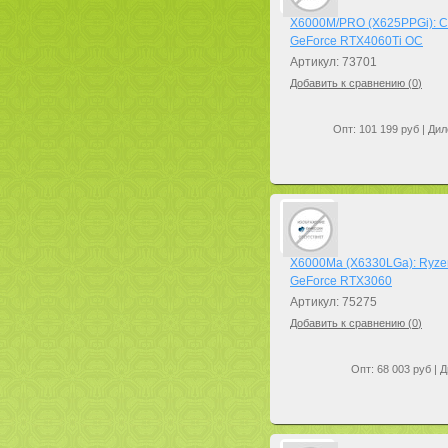
X6000M/PRO (X625PPGi): Co
GeForce RTX4060Ti OC
Артикул: 73701
Добавить к сравнению (
0
)
Опт: 101 199 руб | Дил
X6000Ma (X6330LGa): Ryzen
GeForce RTX3060
Артикул: 75275
Добавить к сравнению (
0
)
Опт: 68 003 руб | Д