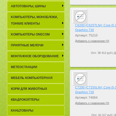
АВТОТОВАРЫ, ШИНЫ
KОМПЬЮТЕРЫ, МОНОБЛОКИ,
ТОНКИЕ КЛИЕНТЫ
C6200 (C625TLNi): Core i5
Graphics 730
KОМПЬЮТЕРЫ ONECOM
Артикул: 75210
Добавить к сравнению (
0
)
ПРИЯТНЫЕ МЕЛОЧИ
Опт: 38 412 руб | Д
МОНТАЖНОЕ ОБОРУДОВАНИЕ
МЕТЕОСТАНЦИИ
МЕБЕЛЬ КОМПЬЮТЕРНАЯ
C7200 (C7255LNi): Core i5
КОРМ ДЛЯ ЖИВОТНЫХ
Graphics 730
Артикул: 74064
КВАДРОКОПТЕРЫ
Добавить к сравнению (
0
)
КАНЦТОВАРЫ
Опт: 42 117 руб | 