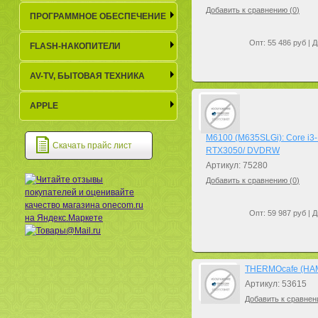
Добавить к сравнению (
0
)
ПРОГРАММНОЕ ОБЕСПЕЧЕНИЕ
Опт: 55 486 руб | Д
FLASH-НАКОПИТЕЛИ
AV-TV, БЫТОВАЯ ТЕХНИКА
APPLE
M6100 (M635SLGi): Core i3-
Скачать прайс лист
RTX3050/ DVDRW
Артикул: 75280
Добавить к сравнению (
0
)
Опт: 59 987 руб | Д
THERMOcafe (HAMF
Артикул: 53615
Добавить к сравнен