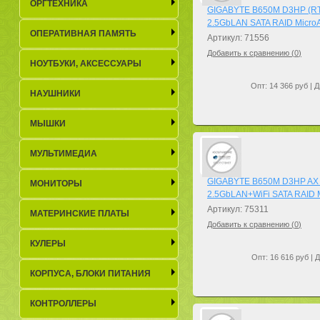
ОРГТЕХНИКА
GIGABYTE B650M D3HP (RT
2.5GbLAN SATA RAID Micr
ОПЕРАТИВНАЯ ПАМЯТЬ
Артикул: 71556
Добавить к сравнению (
0
)
НОУТБУКИ, АКСЕСCУАРЫ
Опт: 14 366 руб | Д
НАУШНИКИ
МЫШКИ
МУЛЬТИМЕДИА
GIGABYTE B650M D3HP AX 
МОНИТОРЫ
2.5GbLAN+WiFi SATA RAID 
Артикул: 75311
МАТЕРИНСКИЕ ПЛАТЫ
Добавить к сравнению (
0
)
КУЛЕРЫ
Опт: 16 616 руб | 
КОРПУСА, БЛОКИ ПИТАНИЯ
КОНТРОЛЛЕРЫ