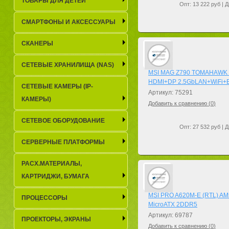
ТОВАРЫ ДЛЯ ДЕТЕЙ
Опт: 13 222 руб | Д
СМАРТФОНЫ И АКСЕССУАРЫ
СКАНЕРЫ
СЕТЕВЫЕ ХРАНИЛИЩА (NAS)
MSI MAG Z790 TOMAHAWK M
HDMI+DP 2.5GbLAN+WiFi+B
СЕТЕВЫЕ КАМЕРЫ (IP-
Артикул: 75291
КАМЕРЫ)
Добавить к сравнению (
0
)
СЕТЕВОЕ ОБОРУДОВАНИЕ
Опт: 27 532 руб | Д
СЕРВЕРНЫЕ ПЛАТФОРМЫ
РАСХ.МАТЕРИАЛЫ,
КАРТРИДЖИ, БУМАГА
MSI PRO A620M-E (RTL) A
ПРОЦЕССОРЫ
MicroATX 2DDR5
Артикул: 69787
ПРОЕКТОРЫ, ЭКРАНЫ
Добавить к сравнению (
0
)