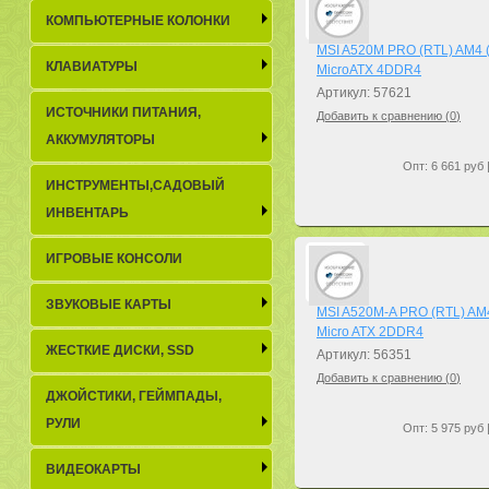
КОМПЬЮТЕРНЫЕ КОЛОНКИ
MSI A520M PRO (RTL) AM4
КЛАВИАТУРЫ
MicroATX 4DDR4
Артикул: 57621
ИСТОЧНИКИ ПИТАНИЯ,
Добавить к сравнению (
0
)
АККУМУЛЯТОРЫ
Опт: 6 661 руб 
ИНСТРУМЕНТЫ,САДОВЫЙ
ИНВЕНТАРЬ
ИГРОВЫЕ КОНСОЛИ
ЗВУКОВЫЕ КАРТЫ
MSI A520M-A PRO (RTL) AM
Micro ATX 2DDR4
ЖЕСТКИЕ ДИСКИ, SSD
Артикул: 56351
Добавить к сравнению (
0
)
ДЖОЙСТИКИ, ГЕЙМПАДЫ,
РУЛИ
Опт: 5 975 руб 
ВИДЕОКАРТЫ