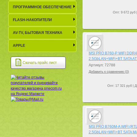
ПРОГРАММНОЕ ОБЕСПЕЧЕНИЕ
Опт: 9 672 руб 
FLASH-НАКОПИТЕЛИ
AV-TV, БЫТОВАЯ ТЕХНИКА
APPLE
MSI PRO B760-P WIFI DDR4
2.5GbLAN+WiFi+BT SATA A
Скачать прайс лист
Артикул: 72788
Добавить к сравнению (
0
)
Опт: 17 321 руб | Д
MSI PRO B760M-A WIFI (RT
2.5GbLAN+WiFi+BT SATA M