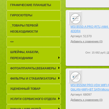
ГРАФИЧЕСКИЕ ПЛАНШЕТЫ
ГИРОСКУТЕРЫ
_TОВАРЫ ПЕРВОЙ
MSI B550-A PRO (RTL) AM4
4DDR4
НЕОБХОДИМОСТИ
Артикул: 51370
Добавить к сравнению (
0
)
<>
ШЛЕЙФЫ, КАБЕЛИ,
Опт: 15 692 руб | Д
ПЕРЕХОДНИКИ
ФОТОАППАРАТЫ,ВЕБКАМЕРЫ
ФИЛЬТРЫ И СТАБИЛИЗАТОРЫ
MSI B550M PRO-VDH WIFI 
УЦЕНЕННЫЙ ТОВАР
GbLAN+WiFi+BT SATA Micr
Артикул: 68097
УСЛУГИ СЕРВИСНОГО ОТДЕЛА
Добавить к сравнению (
0
)