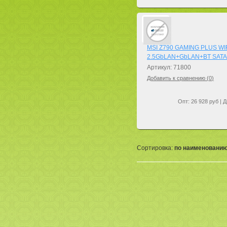
MSI Z790 GAMING PLUS WIF
2.5GbLAN+GbLAN+BT SATA
Артикул: 71800
Добавить к сравнению (
0
)
Опт: 26 928 руб | Д
Сортировка:
по наименовани