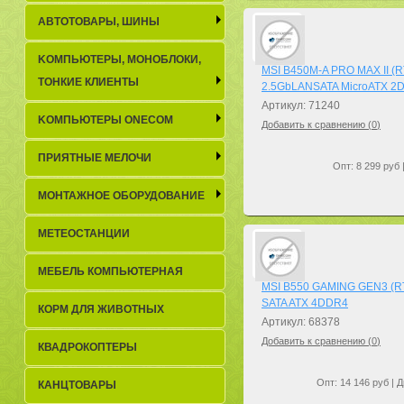
АВТОТОВАРЫ, ШИНЫ
KОМПЬЮТЕРЫ, МОНОБЛОКИ,
MSI B450M-A PRO MAX II (
ТОНКИЕ КЛИЕНТЫ
2.5GbLANSATA MicroATX 2
Артикул: 71240
KОМПЬЮТЕРЫ ONECOM
Добавить к сравнению (
0
)
ПРИЯТНЫЕ МЕЛОЧИ
Опт: 8 299 руб 
МОНТАЖНОЕ ОБОРУДОВАНИЕ
МЕТЕОСТАНЦИИ
МЕБЕЛЬ КОМПЬЮТЕРНАЯ
MSI B550 GAMING GEN3 (R
SATA ATX 4DDR4
КОРМ ДЛЯ ЖИВОТНЫХ
Артикул: 68378
Добавить к сравнению (
0
)
КВАДРОКОПТЕРЫ
Опт: 14 146 руб | Д
КАНЦТОВАРЫ