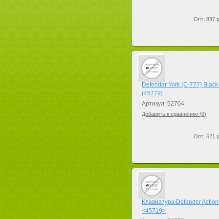
Опт: 837 р
Defender York (C-777) Blac
(45779)
Артикул: 52704
Добавить к сравнению (
0
)
Опт: 621 р
Клавиатура Defender Acti
<45719>