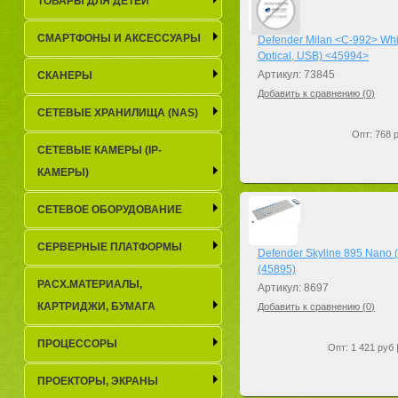
ТОВАРЫ ДЛЯ ДЕТЕЙ
СМАРТФОНЫ И АКСЕССУАРЫ
Defender Milan <C-992> Whi
Optical, USB) <45994>
Артикул: 73845
СКАНЕРЫ
Добавить к сравнению (
0
)
СЕТЕВЫЕ ХРАНИЛИЩА (NAS)
Опт: 768 р
СЕТЕВЫЕ КАМЕРЫ (IP-
КАМЕРЫ)
СЕТЕВОЕ ОБОРУДОВАНИЕ
СЕРВЕРНЫЕ ПЛАТФОРМЫ
Defender Skyline 895 Nano 
(45895)
РАСХ.МАТЕРИАЛЫ,
Артикул: 8697
КАРТРИДЖИ, БУМАГА
Добавить к сравнению (
0
)
ПРОЦЕССОРЫ
Опт: 1 421 руб 
ПРОЕКТОРЫ, ЭКРАНЫ