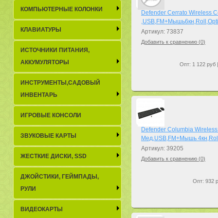
КОМПЬЮТЕРНЫЕ КОЛОНКИ
Defender Cerrato Wireless 
,USB,FM+Мышь6кн,Roll,Opti
КЛАВИАТУРЫ
Артикул: 73837
Добавить к сравнению (
0
)
ИСТОЧНИКИ ПИТАНИЯ,
АККУМУЛЯТОРЫ
Опт: 1 122 руб 
ИНСТРУМЕНТЫ,САДОВЫЙ
ИНВЕНТАРЬ
ИГРОВЫЕ КОНСОЛИ
Defender Columbia Wireless
ЗВУКОВЫЕ КАРТЫ
Мед,USB,FM+Мышь 4кн,Roll
Артикул: 39205
ЖЕСТКИЕ ДИСКИ, SSD
Добавить к сравнению (
0
)
ДЖОЙСТИКИ, ГЕЙМПАДЫ,
Опт: 932 р
РУЛИ
ВИДЕОКАРТЫ