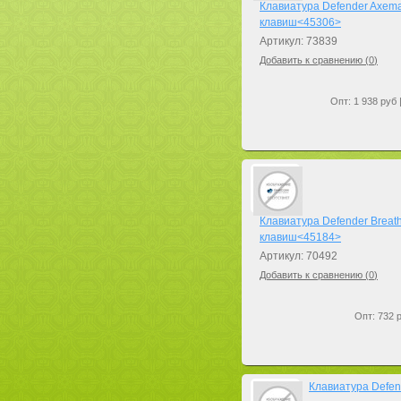
Клавиатура Defender Axem
клавиш<45306>
Артикул: 73839
Добавить к сравнению (
0
)
Опт: 1 938 руб 
Клавиатура Defender Breat
клавиш<45184>
Артикул: 70492
Добавить к сравнению (
0
)
Опт: 732 р
Клавиатура Defe