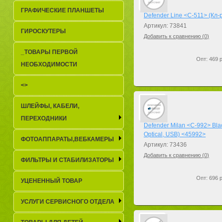
ГРАФИЧЕСКИЕ ПЛАНШЕТЫ
Defender Line <C-511> (Кл
Артикул: 73841
ГИРОСКУТЕРЫ
Добавить к сравнению (
0
)
_TОВАРЫ ПЕРВОЙ
Опт: 469 р
НЕОБХОДИМОСТИ
<>
ШЛЕЙФЫ, КАБЕЛИ,
ПЕРЕХОДНИКИ
Defender Milan <C-992> Bla
Optical, USB) <45992>
ФОТОАППАРАТЫ,ВЕБКАМЕРЫ
Артикул: 73436
Добавить к сравнению (
0
)
ФИЛЬТРЫ И СТАБИЛИЗАТОРЫ
Опт: 696 р
УЦЕНЕННЫЙ ТОВАР
УСЛУГИ СЕРВИСНОГО ОТДЕЛА