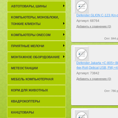
АВТОТОВАРЫ, ШИНЫ
Defender GLION C-123 (Кл-р
KОМПЬЮТЕРЫ, МОНОБЛОКИ,
Артикул: 68764
ТОНКИЕ КЛИЕНТЫ
Добавить к сравнению (
0
)
KОМПЬЮТЕРЫ ONECOM
Опт: 844 р
ПРИЯТНЫЕ МЕЛОЧИ
МОНТАЖНОЕ ОБОРУДОВАНИЕ
Defender Jakarta <C-805> 
4кн,Roll,Optical,USB, FM) <
МЕТЕОСТАНЦИИ
Артикул: 73842
Добавить к сравнению (
0
)
МЕБЕЛЬ КОМПЬЮТЕРНАЯ
КОРМ ДЛЯ ЖИВОТНЫХ
Опт: 786 р
КВАДРОКОПТЕРЫ
КАНЦТОВАРЫ