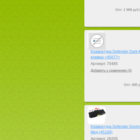
Опт: 1 988 руб 
Клавиатура Defender Dark 
клавиш <45077>
Артикул: 70485
Добавить к сравнению (
0
)
Опт: 685 р
Клавиатура Defender Doom
Мед (45100)
Артикул: 26205