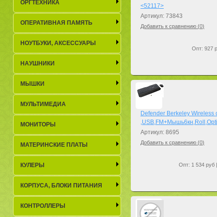
ОРГТЕХНИКА
<52117>
Артикул: 73843
ОПЕРАТИВНАЯ ПАМЯТЬ
Добавить к сравнению (
0
)
НОУТБУКИ, АКСЕСCУАРЫ
Опт: 927 р
НАУШНИКИ
МЫШКИ
МУЛЬТИМЕДИА
Defender Berkeley Wireless
,USB,FM+Мышь6кн,Roll,Opti
МОНИТОРЫ
Артикул: 8695
Добавить к сравнению (
0
)
МАТЕРИНСКИЕ ПЛАТЫ
КУЛЕРЫ
Опт: 1 534 руб 
КОРПУСА, БЛОКИ ПИТАНИЯ
КОНТРОЛЛЕРЫ