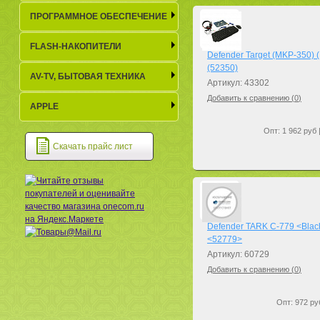
ПРОГРАММНОЕ ОБЕСПЕЧЕНИЕ
FLASH-НАКОПИТЕЛИ
Defender Target (MKP-350) 
(52350)
AV-TV, БЫТОВАЯ ТЕХНИКА
Артикул: 43302
Добавить к сравнению (
0
)
APPLE
Опт: 1 962 руб 
Скачать прайс лист
Defender TARK C-779 <Black
<52779>
Артикул: 60729
Добавить к сравнению (
0
)
Опт: 972 руб