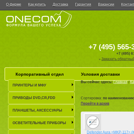
О фирме
Как купить
Доставка
Гарантия
Вакансии
Контак
+7 (495) 565-
+7 (495) 
Заказать обратный
Корпоративный отдел
Условия доставки
Вы сейчас здесь:
Главная
/
Ка
ПРИНТЕРЫ И МФУ
ПРИВОДЫ DVD,CR,FDD
Сортировка:
по наименовани
Перейти в архив
ПЛАНШЕТЫ, АКСЕСCУАРЫ
ОСВЕТИТЕЛЬНЫЕ ПРИБОРЫ
Defender Aura <MKP-117> (