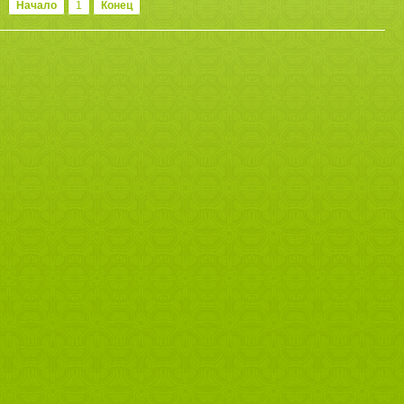
Начало
1
Конец