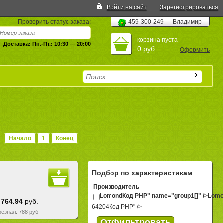
Войти на сайт
Зарегистрироваться
Проверить статус заказа:
459-300-249 — Владимир
корзина пуста
Доставка: Пн.-Пт.: 10:30 — 20:00
0 руб
Оформить
Начало
1
Конец
Подбор по характеристикам
Производитель
Lomond
Код PHP
" name="group1[]" />Lom
764.94
руб.
64204
Код PHP
" />
 Безнал: 788 руб