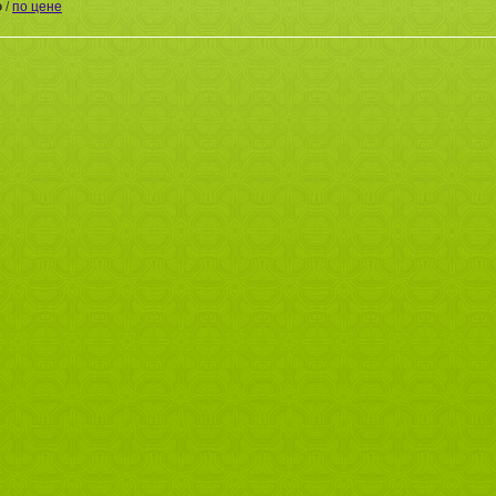
ю
/
по цене