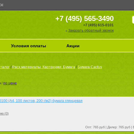
ты
+7 (495) 565-3490
+7 (495) 615-0101
Заказать обратный звонок
Условия оплаты
Акции
талог
/
Расх.материалы, Картриджи, Бумага
/
Бумага Cactus
ю
/
по цене
00 (A4, 100 листов, 200 г/м2) бумага глянцевая
ию (
0
)
Опт: 765 руб | Дилер: 765 руб |