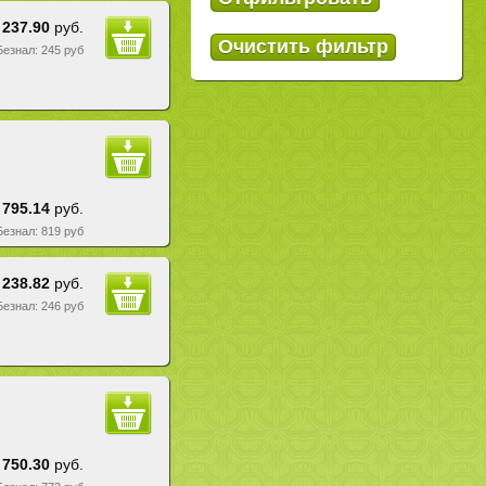
237.90
руб.
 Безнал: 245 руб
795.14
руб.
 Безнал: 819 руб
238.82
руб.
 Безнал: 246 руб
750.30
руб.