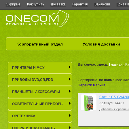
О фирме
Как купить
Доставка
Гарантия
Вакансии
Контак
Корпоративный отдел
Условия доставки
Вы сейчас здесь:
Главная
/
Ка
ПРИНТЕРЫ И МФУ
ПРИВОДЫ DVD,CR,FDD
Сортировка:
по наименовани
Перейти в архив
ПЛАНШЕТЫ, АКСЕСCУАРЫ
Cactus CS-GA42001
Артикул: 14437
ОСВЕТИТЕЛЬНЫЕ ПРИБОРЫ
Добавить к сравнен
ОРГТЕХНИКА
ОПЕРАТИВНАЯ ПАМЯТЬ