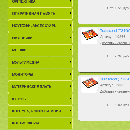
ОРГТЕХНИКА
Опт: 4 222 руб 
ОПЕРАТИВНАЯ ПАМЯТЬ
НОУТБУКИ, АКСЕСCУАРЫ
Transcend (TS4GC
Артикул: 19866
НАУШНИКИ
Добавить к сравнен
МЫШКИ
Опт: 2 700 руб 
МУЛЬТИМЕДИА
МОНИТОРЫ
Transcend (TS8GC
Артикул: 19865
МАТЕРИНСКИЕ ПЛАТЫ
Добавить к сравнен
КУЛЕРЫ
Опт: 2 486 руб 
КОРПУСА, БЛОКИ ПИТАНИЯ
КОНТРОЛЛЕРЫ