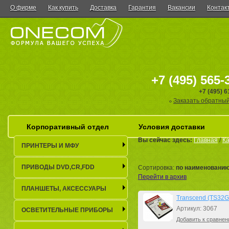
О фирме
Как купить
Доставка
Гарантия
Вакансии
Контак
+7 (495) 565-
+7 (495) 
Заказать обратный
Корпоративный отдел
Условия доставки
Вы сейчас здесь:
Главная
/
Ка
ПРИНТЕРЫ И МФУ
ПРИВОДЫ DVD,CR,FDD
Сортировка:
по наименовани
Перейти в архив
ПЛАНШЕТЫ, АКСЕСCУАРЫ
Transcend (TS32G
Артикул: 3067
ОСВЕТИТЕЛЬНЫЕ ПРИБОРЫ
Добавить к сравнен