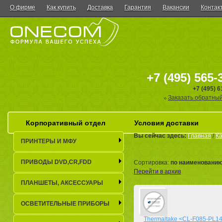
О фирме
Как купить
Доставка
Гарантия
Вакансии
Контак
+7 (495) 565-
+7 (495) 
Заказать обратный
Корпоративный отдел
Условия доставки
Вы сейчас здесь:
Главная
/
Ка
ПРИНТЕРЫ И МФУ
ПРИВОДЫ DVD,CR,FDD
Сортировка:
по наименовани
Перейти в архив
ПЛАНШЕТЫ, АКСЕСCУАРЫ
ОСВЕТИТЕЛЬНЫЕ ПРИБОРЫ
Thermaltake <CL-F085-PL1