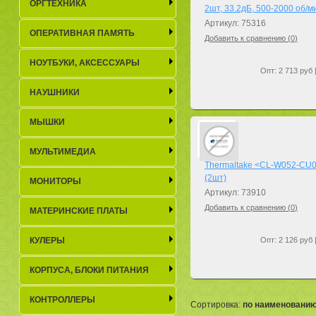
ОРГТЕХНИКА
2шт, 33.2дБ, 500-2000 об/м
Артикул: 75316
ОПЕРАТИВНАЯ ПАМЯТЬ
Добавить к сравнению (
0
)
НОУТБУКИ, АКСЕСCУАРЫ
Опт: 2 713 руб 
НАУШНИКИ
МЫШКИ
МУЛЬТИМЕДИА
Thermaltake <CL-W052-CU00
(2шт)
МОНИТОРЫ
Артикул: 73910
Добавить к сравнению (
0
)
МАТЕРИНСКИЕ ПЛАТЫ
КУЛЕРЫ
Опт: 2 126 руб 
КОРПУСА, БЛОКИ ПИТАНИЯ
КОНТРОЛЛЕРЫ
Сортировка:
по наименовани