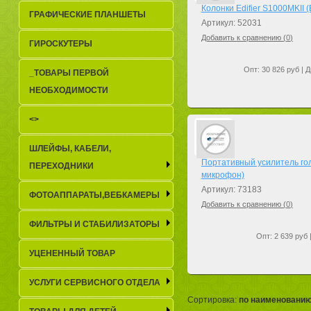
Колонки Edifier S1000MKII (
ГРАФИЧЕСКИЕ ПЛАНШЕТЫ
Артикул: 52031
Добавить к сравнению (
0
)
ГИРОСКУТЕРЫ
Опт: 30 826 руб | Д
_TОВАРЫ ПЕРВОЙ
НЕОБХОДИМОСТИ
<>
ШЛЕЙФЫ, КАБЕЛИ,
Портативный усилитель гол
ПЕРЕХОДНИКИ
микрофон)
Артикул: 73183
ФОТОАППАРАТЫ,ВЕБКАМЕРЫ
Добавить к сравнению (
0
)
ФИЛЬТРЫ И СТАБИЛИЗАТОРЫ
Опт: 2 639 руб 
УЦЕНЕННЫЙ ТОВАР
УСЛУГИ СЕРВИСНОГО ОТДЕЛА
Сортировка:
по наименовани