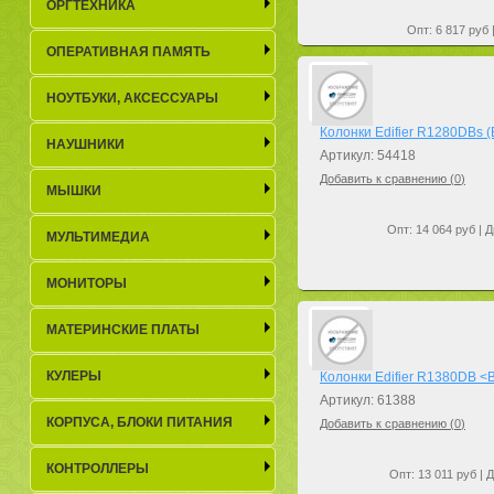
ОРГТЕХНИКА
Опт: 6 817 руб 
ОПЕРАТИВНАЯ ПАМЯТЬ
НОУТБУКИ, АКСЕСCУАРЫ
Колонки Edifier R1280DBs (
НАУШНИКИ
Артикул: 54418
Добавить к сравнению (
0
)
МЫШКИ
Опт: 14 064 руб | Д
МУЛЬТИМЕДИА
МОНИТОРЫ
МАТЕРИНСКИЕ ПЛАТЫ
КУЛЕРЫ
Колонки Edifier R1380DB <B
Артикул: 61388
КОРПУСА, БЛОКИ ПИТАНИЯ
Добавить к сравнению (
0
)
КОНТРОЛЛЕРЫ
Опт: 13 011 руб | 