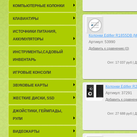
КОМПЬЮТЕРНЫЕ КОЛОНКИ
КЛАВИАТУРЫ
ИСТОЧНИКИ ПИТАНИЯ,
Колонки Edifier R1855DB (Ma
АККУМУЛЯТОРЫ
Артикул: 53990
Добавить к сравнению (
0
)
ИНСТРУМЕНТЫ,САДОВЫЙ
ИНВЕНТАРЬ
Опт: 17 037 руб | Д
ИГРОВЫЕ КОНСОЛИ
ЗВУКОВЫЕ КАРТЫ
Колонки Edifier R
Артикул: 37291
ЖЕСТКИЕ ДИСКИ, SSD
Добавить к сравнен
ДЖОЙСТИКИ, ГЕЙМПАДЫ,
Опт: 27 688 руб | Д
РУЛИ
ВИДЕОКАРТЫ