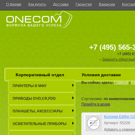
О фирме
Как купить
Доставка
Гарантия
Вакансии
Контак
+7 (495) 565-
+7 (495) 
Заказать обратный
Корпоративный отдел
Условия доставки
Вы сейчас здесь:
Главная
/
Ка
ПРИНТЕРЫ И МФУ
ПРИВОДЫ DVD,CR,FDD
Сортировка:
по наименовани
Перейти в архив
ПЛАНШЕТЫ, АКСЕСCУАРЫ
Колонки Edifier G2
Артикул: 55226
ОСВЕТИТЕЛЬНЫЕ ПРИБОРЫ
Добавить к сравнен