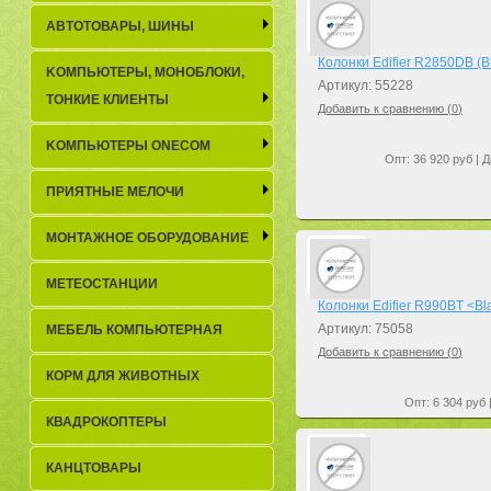
АВТОТОВАРЫ, ШИНЫ
Колонки Edifier R2850DB (Bl
KОМПЬЮТЕРЫ, МОНОБЛОКИ,
Артикул: 55228
ТОНКИЕ КЛИЕНТЫ
Добавить к сравнению (
0
)
KОМПЬЮТЕРЫ ONECOM
Опт: 36 920 руб | Д
ПРИЯТНЫЕ МЕЛОЧИ
МОНТАЖНОЕ ОБОРУДОВАНИЕ
МЕТЕОСТАНЦИИ
Колонки Edifier R990BT <Bla
Артикул: 75058
МЕБЕЛЬ КОМПЬЮТЕРНАЯ
Добавить к сравнению (
0
)
КОРМ ДЛЯ ЖИВОТНЫХ
Опт: 6 304 руб 
КВАДРОКОПТЕРЫ
КАНЦТОВАРЫ