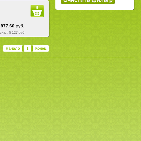
 977.60
руб.
езнал: 5 127 руб
Начало
1
Конец