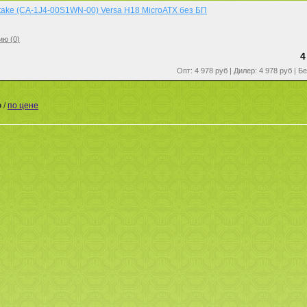
ltake (CA-1J4-00S1WN-00) Versa H18 MicroATX без БП
ию (
0
)
4
Опт: 4 978 руб | Дилер: 4 978 руб | Б
ю
/
по цене