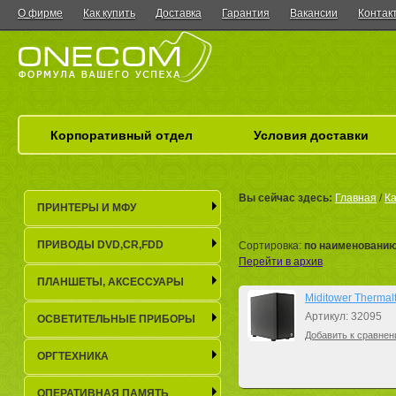
О фирме
Как купить
Доставка
Гарантия
Вакансии
Контак
Корпоративный отдел
Условия доставки
Вы сейчас здесь:
Главная
/
Ка
ПРИНТЕРЫ И МФУ
ПРИВОДЫ DVD,CR,FDD
Сортировка:
по наименовани
Перейти в архив
ПЛАНШЕТЫ, АКСЕСCУАРЫ
Miditower Therma
Артикул: 32095
ОСВЕТИТЕЛЬНЫЕ ПРИБОРЫ
Добавить к сравнен
ОРГТЕХНИКА
ОПЕРАТИВНАЯ ПАМЯТЬ