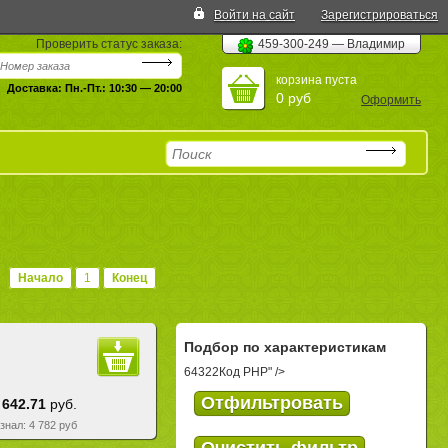
Войти на сайт
Зарегистрироваться
Проверить статус заказа:
459-300-249 — Владимир
корзина пуста
Доставка: Пн.-Пт.: 10:30 — 20:00
0 руб
Оформить
Начало
1
Конец
Подбор по характеристикам
64322
Код PHP
" />
 642.71
руб.
езнал: 4 782 руб