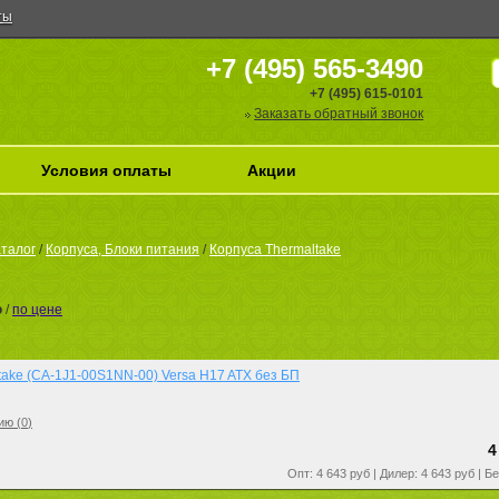
ты
+7 (495) 565-3490
+7 (495) 615-0101
Заказать обратный звонок
Условия оплаты
Акции
талог
/
Корпуса, Блоки питания
/
Корпуса Thermaltake
ю
/
по цене
ltake (CA-1J1-00S1NN-00) Versa H17 ATX без БП
ию (
0
)
4
Опт: 4 643 руб | Дилер: 4 643 руб | Б