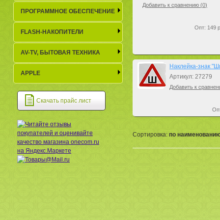
Добавить к сравнению (
0
)
ПРОГРАММНОЕ ОБЕСПЕЧЕНИЕ
Опт: 149 р
FLASH-НАКОПИТЕЛИ
AV-TV, БЫТОВАЯ ТЕХНИКА
Наклейка-знак "Ш
APPLE
Артикул: 27279
Добавить к сравнен
Скачать прайс лист
Опт
Сортировка:
по наименовани