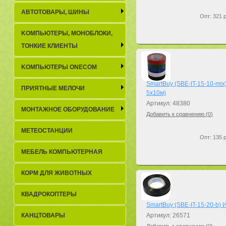
АВТОТОВАРЫ, ШИНЫ
Опт: 321 р
KОМПЬЮТЕРЫ, МОНОБЛОКИ,
ТОНКИЕ КЛИЕНТЫ
KОМПЬЮТЕРЫ ONECOM
SmartBuy (SBE-IT-15-10-mix
ПРИЯТНЫЕ МЕЛОЧИ
5x10м)
Артикул: 48380
МОНТАЖНОЕ ОБОРУДОВАНИЕ
Добавить к сравнению (
0
)
МЕТЕОСТАНЦИИ
Опт: 135 р
МЕБЕЛЬ КОМПЬЮТЕРНАЯ
КОРМ ДЛЯ ЖИВОТНЫХ
КВАДРОКОПТЕРЫ
SmartBuy (SBE-IT-15-20-b) 
КАНЦТОВАРЫ
Артикул: 26571