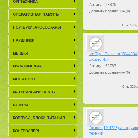
ОРГТЕХНИКА
Артикул: 23825
Добавить к сравнению (
0
)
ОПЕРАТИВНАЯ ПАМЯТЬ
Опт: 176 р
НОУТБУКИ, АКСЕСCУАРЫ
НАУШНИКИ
МЫШКИ
Ice Tiger Premium (204400
дюшес, 4л)
Артикул: 52767
МУЛЬТИМЕДИА
Добавить к сравнению (
0
)
МОНИТОРЫ
Опт: 320 р
МАТЕРИНСКИЕ ПЛАТЫ
КУЛЕРЫ
КОРПУСА, БЛОКИ ПИТАНИЯ
Rexant (12-4786) Инструме
КОНТРОЛЛЕРЫ
техники