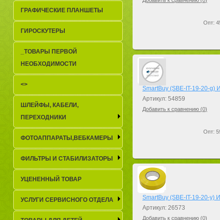
Добавить к сравнению (
0
)
ГРАФИЧЕСКИЕ ПЛАНШЕТЫ
Опт: 4
ГИРОСКУТЕРЫ
_TОВАРЫ ПЕРВОЙ
НЕОБХОДИМОСТИ
<>
SmartBuy (SBE-IT-19-20-g) 
Артикул: 54859
ШЛЕЙФЫ, КАБЕЛИ,
Добавить к сравнению (
0
)
ПЕРЕХОДНИКИ
Опт: 5
ФОТОАППАРАТЫ,ВЕБКАМЕРЫ
ФИЛЬТРЫ И СТАБИЛИЗАТОРЫ
УЦЕНЕННЫЙ ТОВАР
SmartBuy (SBE-IT-19-20-y) 
УСЛУГИ СЕРВИСНОГО ОТДЕЛА
Артикул: 26573
Добавить к сравнению (
0
)