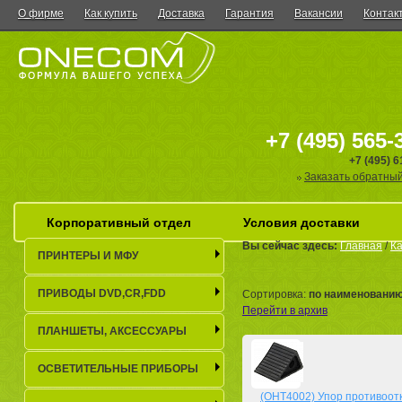
О фирме
Как купить
Доставка
Гарантия
Вакансии
Контак
+7 (495) 565-
+7 (495) 
Заказать обратный
Корпоративный отдел
Условия доставки
Вы сейчас здесь:
Главная
/
Ка
ПРИНТЕРЫ И МФУ
ПРИВОДЫ DVD,CR,FDD
Сортировка:
по наименовани
Перейти в архив
ПЛАНШЕТЫ, АКСЕСCУАРЫ
ОСВЕТИТЕЛЬНЫЕ ПРИБОРЫ
(OHT4002) Упор противоот