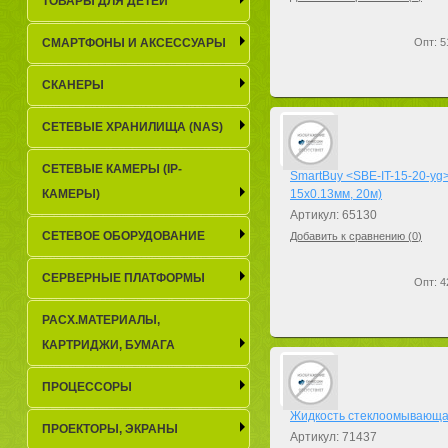
ТОВАРЫ ДЛЯ ДЕТЕЙ
СМАРТФОНЫ И АКСЕССУАРЫ
Опт: 5
СКАНЕРЫ
СЕТЕВЫЕ ХРАНИЛИЩА (NAS)
СЕТЕВЫЕ КАМЕРЫ (IP-
SmartBuy <SBE-IT-15-20-yg
КАМЕРЫ)
15x0.13мм, 20м)
Артикул: 65130
СЕТЕВОЕ ОБОРУДОВАНИЕ
Добавить к сравнению (
0
)
СЕРВЕРНЫЕ ПЛАТФОРМЫ
Опт: 4
РАСХ.МАТЕРИАЛЫ,
КАРТРИДЖИ, БУМАГА
ПРОЦЕССОРЫ
Жидкость стеклоомывающая, 
ПРОЕКТОРЫ, ЭКРАНЫ
Артикул: 71437