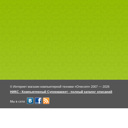
© Интернет магазин компьютерной техники «Onecom» 2007 — 2026
НИКС - Компьютерный Cупермаркет - полный каталог описаний
Мы в сети