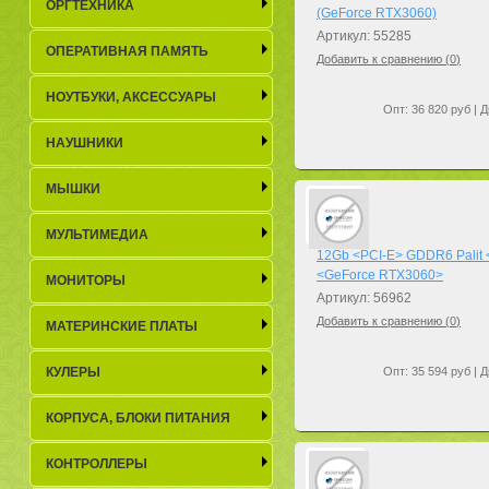
ОРГТЕХНИКА
(GeForce RTX3060)
Артикул: 55285
ОПЕРАТИВНАЯ ПАМЯТЬ
Добавить к сравнению (
0
)
НОУТБУКИ, АКСЕСCУАРЫ
Опт: 36 820 руб | Д
НАУШНИКИ
МЫШКИ
МУЛЬТИМЕДИА
12Gb <PCI-E> GDDR6 Palit
<GeForce RTX3060>
МОНИТОРЫ
Артикул: 56962
Добавить к сравнению (
0
)
МАТЕРИНСКИЕ ПЛАТЫ
КУЛЕРЫ
Опт: 35 594 руб | Д
КОРПУСА, БЛОКИ ПИТАНИЯ
КОНТРОЛЛЕРЫ