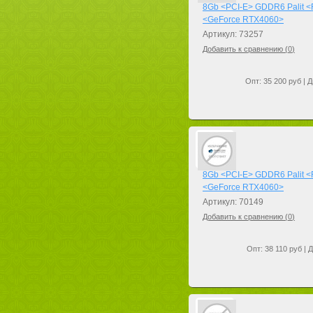
8Gb <PCI-E> GDDR6 Palit 
<GeForce RTX4060>
Артикул: 73257
Добавить к сравнению (
0
)
Опт: 35 200 руб | Д
8Gb <PCI-E> GDDR6 Palit
<GeForce RTX4060>
Артикул: 70149
Добавить к сравнению (
0
)
Опт: 38 110 руб | 