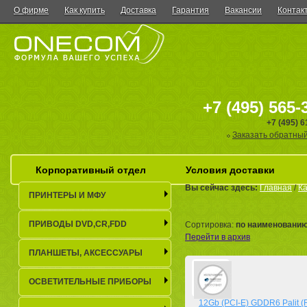
О фирме
Как купить
Доставка
Гарантия
Вакансии
Контак
+7 (495) 565-
+7 (495) 
Заказать обратный
Корпоративный отдел
Условия доставки
Вы сейчас здесь:
Главная
/
Ка
ПРИНТЕРЫ И МФУ
ПРИВОДЫ DVD,CR,FDD
Сортировка:
по наименовани
Перейти в архив
ПЛАНШЕТЫ, АКСЕСCУАРЫ
ОСВЕТИТЕЛЬНЫЕ ПРИБОРЫ
12Gb (PCI-E) GDDR6 Palit 