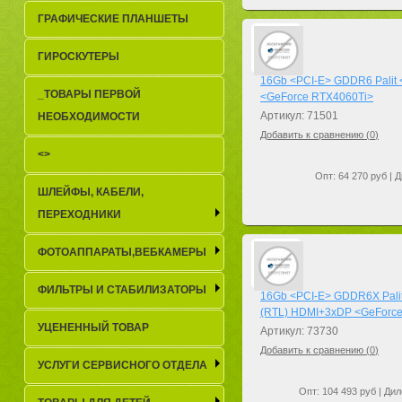
ГРАФИЧЕСКИЕ ПЛАНШЕТЫ
ГИРОСКУТЕРЫ
16Gb <PCI-E> GDDR6 Palit
_TОВАРЫ ПЕРВОЙ
<GeForce RTX4060Ti>
Артикул: 71501
НЕОБХОДИМОСТИ
Добавить к сравнению (
0
)
<>
Опт: 64 270 руб | Д
ШЛЕЙФЫ, КАБЕЛИ,
ПЕРЕХОДНИКИ
ФОТОАППАРАТЫ,ВЕБКАМЕРЫ
ФИЛЬТРЫ И СТАБИЛИЗАТОРЫ
16Gb <PCI-E> GDDR6X Pal
(RTL) HDMI+3xDP <GeForc
УЦЕНЕННЫЙ ТОВАР
Артикул: 73730
Добавить к сравнению (
0
)
УСЛУГИ СЕРВИСНОГО ОТДЕЛА
Опт: 104 493 руб | Дил