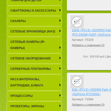
ТОВАРЫ ДЛЯ ДЕТЕЙ
СМАРТФОНЫ И АКСЕССУАРЫ
СКАНЕРЫ
16Gb <PCI-E> GDDR6X Pali
СЕТЕВЫЕ ХРАНИЛИЩА (NAS)
(RTL)HDMI+3xDP <GeForce
Артикул: 75329
СЕТЕВЫЕ КАМЕРЫ (IP-
Добавить к сравнению (
0
)
КАМЕРЫ)
Опт: 109 526 руб | Дил
СЕТЕВОЕ ОБОРУДОВАНИЕ
СЕРВЕРНЫЕ ПЛАТФОРМЫ
РАСХ.МАТЕРИАЛЫ,
КАРТРИДЖИ, БУМАГА
6Gb <PCI-E> GDDR6 Palit
<GeForce RTX3050>
ПРОЦЕССОРЫ
Артикул: 72084
Добавить к сравнению (
0
)
ПРОЕКТОРЫ, ЭКРАНЫ