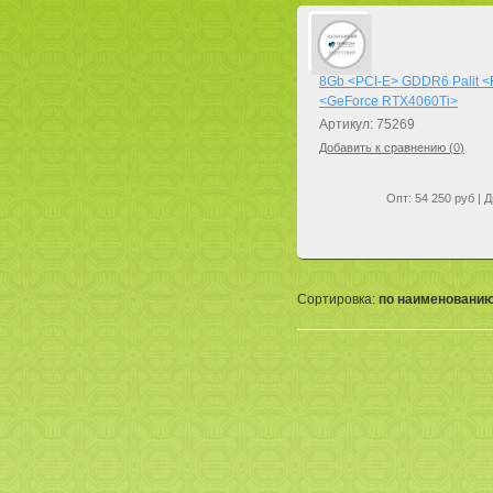
8Gb <PCI-E> GDDR6 Palit 
<GeForce RTX4060Ti>
Артикул: 75269
Добавить к сравнению (
0
)
Опт: 54 250 руб | Д
Сортировка:
по наименовани