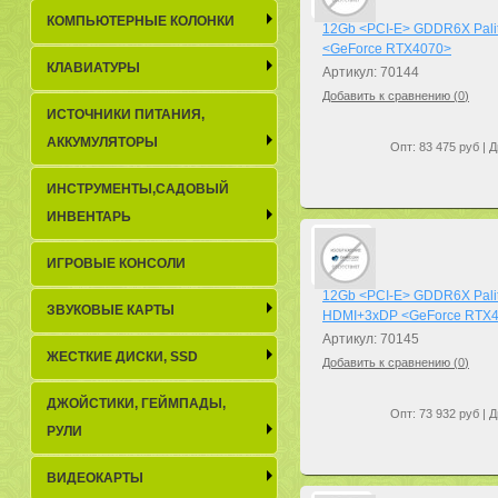
КОМПЬЮТЕРНЫЕ КОЛОНКИ
12Gb <PCI-E> GDDR6X Pali
<GeForce RTX4070>
КЛАВИАТУРЫ
Артикул: 70144
Добавить к сравнению (
0
)
ИСТОЧНИКИ ПИТАНИЯ,
АККУМУЛЯТОРЫ
Опт: 83 475 руб | Д
ИНСТРУМЕНТЫ,САДОВЫЙ
ИНВЕНТАРЬ
ИГРОВЫЕ КОНСОЛИ
12Gb <PCI-E> GDDR6X Pali
ЗВУКОВЫЕ КАРТЫ
HDMI+3xDP <GeForce RTX
Артикул: 70145
ЖЕСТКИЕ ДИСКИ, SSD
Добавить к сравнению (
0
)
ДЖОЙСТИКИ, ГЕЙМПАДЫ,
Опт: 73 932 руб | Д
РУЛИ
ВИДЕОКАРТЫ