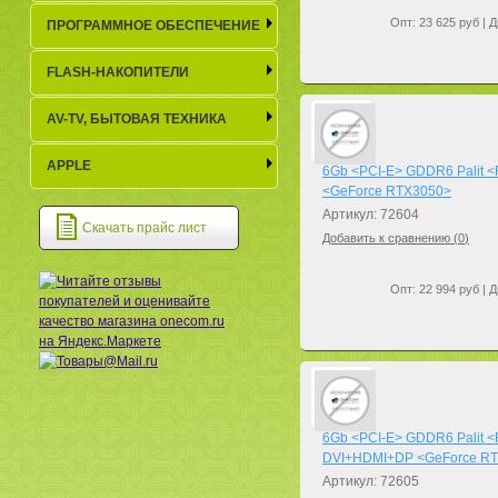
Опт: 23 625 руб | Д
ПРОГРАММНОЕ ОБЕСПЕЧЕНИЕ
FLASH-НАКОПИТЕЛИ
AV-TV, БЫТОВАЯ ТЕХНИКА
APPLE
6Gb <PCI-E> GDDR6 Palit 
<GeForce RTX3050>
Артикул: 72604
Скачать прайс лист
Добавить к сравнению (
0
)
Опт: 22 994 руб | Д
6Gb <PCI-E> GDDR6 Palit 
DVI+HDMI+DP <GeForce R
Артикул: 72605