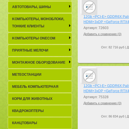
АВТОТОВАРЫ, ШИНЫ
12Gb <PCI-E> GDDR6X Pal
KОМПЬЮТЕРЫ, МОНОБЛОКИ,
HDMI+3xDP <GeForce RTX
ТОНКИЕ КЛИЕНТЫ
Артикул: 72603
Добавить к сравнению (
0
)
KОМПЬЮТЕРЫ ONECOM
Опт: 82 716 руб | Д
ПРИЯТНЫЕ МЕЛОЧИ
МОНТАЖНОЕ ОБОРУДОВАНИЕ
МЕТЕОСТАНЦИИ
12Gb <PCI-E> GDDR6X Pali
МЕБЕЛЬ КОМПЬЮТЕРНАЯ
HDMI+3xDP <GeForce RTX
Артикул: 75328
КОРМ ДЛЯ ЖИВОТНЫХ
Добавить к сравнению (
0
)
КВАДРОКОПТЕРЫ
Опт: 86 834 руб | Д
КАНЦТОВАРЫ