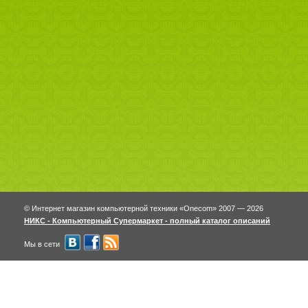
© Интернет магазин компьютерной техники «Onecom» 2007 — 2026
НИКС - Компьютерный Cупермаркет - полный каталог описаний
Мы в сети