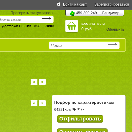
Войти на сайт
Зарегистрироваться
Проверить статус заказа:
459-300-249 — Владимир
корзина пуста
Доставка: Пн.-Пт.: 10:30 — 20:00
0 руб
Оформить
«
»
Подбор по характеристикам
«
»
64221
Код PHP
" />