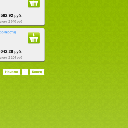
 562.92
руб.
езнал: 2 640 руб
громкости)
 042.28
руб.
езнал: 2 104 руб
Начало
1
Конец