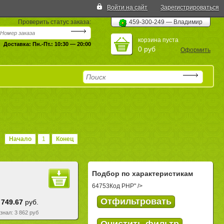
Войти на сайт
Зарегистрироваться
Проверить статус заказа:
459-300-249 — Владимир
корзина пуста
Доставка: Пн.-Пт.: 10:30 — 20:00
0 руб
Оформить
Начало
1
Конец
Подбор по характеристикам
64753
Код PHP
" />
 749.67
руб.
езнал: 3 862 руб