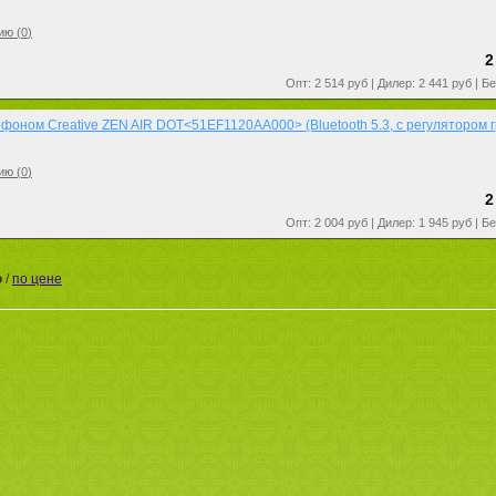
ию (
0
)
2
Опт: 2 514 руб | Дилер: 2 441 руб | Б
фоном Creative ZEN AIR DOT<51EF1120AA000> (Bluetooth 5.3, с регулятором 
ию (
0
)
2
Опт: 2 004 руб | Дилер: 1 945 руб | Б
ю
/
по цене