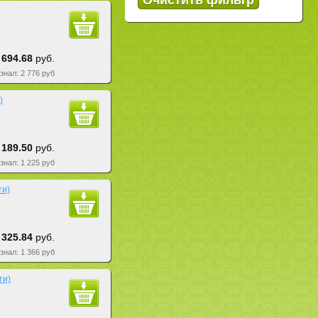
 694.68
руб.
езнал: 2 776 руб
)
 189.50
руб.
езнал: 1 225 руб
ти)
 325.84
руб.
езнал: 1 366 руб
ти)