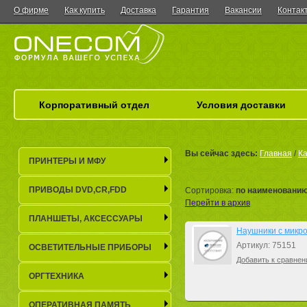
О фирме
Как купить
Доставка
Гарантия
Вакансии
Контак
Корпоративный отдел
Условия доставки
Вы сейчас здесь:
Главная
/
Ка
ПРИНТЕРЫ И МФУ
ПРИВОДЫ DVD,CR,FDD
Сортировка:
по наименовани
Перейти в архив
ПЛАНШЕТЫ, АКСЕСCУАРЫ
Наушники с микро
Артикул: 75151
ОСВЕТИТЕЛЬНЫЕ ПРИБОРЫ
Добавить к сравнен
ОРГТЕХНИКА
ОПЕРАТИВНАЯ ПАМЯТЬ