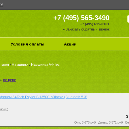
ты
+7 (495) 565-3490
+7 (495) 615-0101
Заказать обратный звонок
Условия оплаты
Акции
талог
/
Наушники
/
Наушники A4-Tech
ю
/
по цене
фоном A4Tech Fstyler BH350C <Black> (Bluetooth 5.3)
ию (
0
)
3
Опт: 3 678 руб | Дилер: 3 571 руб | Б