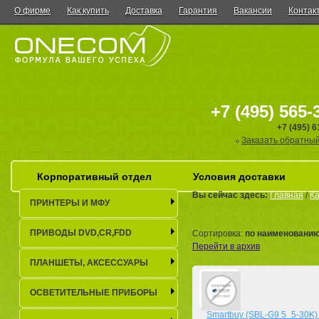
О фирме
Как купить
Доставка
Гарантия
Вакансии
Контак
+7 (495) 565-
+7 (495) 
Заказать обратный
Корпоративный отдел
Условия доставки
Вы сейчас здесь:
Главная
/
Ка
ПРИНТЕРЫ И МФУ
ПРИВОДЫ DVD,CR,FDD
Сортировка:
по наименовани
Перейти в архив
ПЛАНШЕТЫ, АКСЕСCУАРЫ
ОСВЕТИТЕЛЬНЫЕ ПРИБОРЫ
Smartbuy (SBL-G9 5_5-30K) 