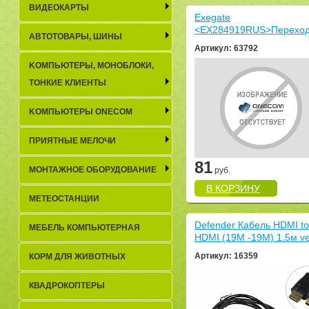
ВИДЕОКАРТЫ
Exegate
<EX284919RUS>Переход
АВТОТОВАРЫ, ШИНЫ
HDMI 19F -> HDMI 19M Г
Артикул: 63792
образный 270° (EX-HDMI
KОМПЬЮТЕРЫ, МОНОБЛОКИ,
FML)
ТОНКИЕ КЛИЕНТЫ
KОМПЬЮТЕРЫ ONECOM
ПРИЯТНЫЕ МЕЛОЧИ
81
МОНТАЖНОЕ ОБОРУДОВАНИЕ
руб.
В КОРЗИНУ
МЕТЕОСТАНЦИИ
Defender Кабель HDMI to
МЕБЕЛЬ КОМПЬЮТЕРНАЯ
HDMI (19M -19M) 1.5м ve
(87351)
Артикул: 16359
КОРМ ДЛЯ ЖИВОТНЫХ
КВАДРОКОПТЕРЫ