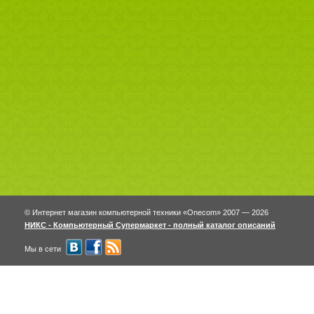
© Интернет магазин компьютерной техники «Onecom» 2007 — 2026
НИКС - Компьютерный Cупермаркет - полный каталог описаний
Мы в сети