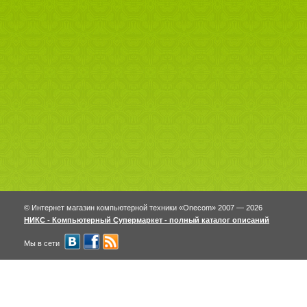
© Интернет магазин компьютерной техники «Onecom» 2007 — 2026
НИКС - Компьютерный Cупермаркет - полный каталог описаний
Мы в сети