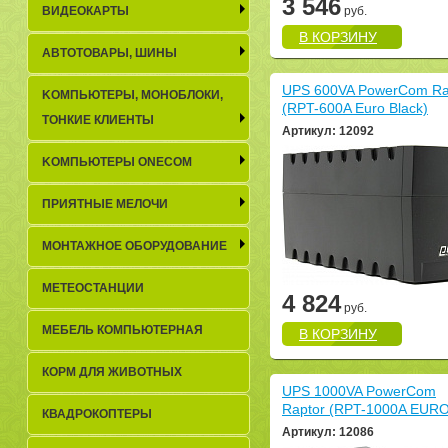
3 546
ВИДЕОКАРТЫ
руб.
В КОРЗИНУ
АВТОТОВАРЫ, ШИНЫ
UPS 600VA PowerCom Ra
KОМПЬЮТЕРЫ, МОНОБЛОКИ,
(RPT-600A Euro Black)
ТОНКИЕ КЛИЕНТЫ
Артикул: 12092
KОМПЬЮТЕРЫ ONECOM
ПРИЯТНЫЕ МЕЛОЧИ
МОНТАЖНОЕ ОБОРУДОВАНИЕ
МЕТЕОСТАНЦИИ
4 824
руб.
МЕБЕЛЬ КОМПЬЮТЕРНАЯ
В КОРЗИНУ
КОРМ ДЛЯ ЖИВОТНЫХ
UPS 1000VA PowerCom
Raptor (RPT-1000A EURO
КВАДРОКОПТЕРЫ
Артикул: 12086